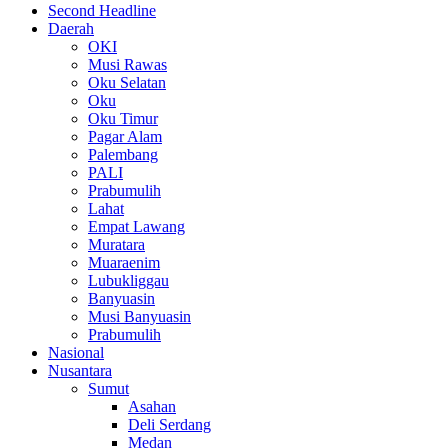
Second Headline
Daerah
OKI
Musi Rawas
Oku Selatan
Oku
Oku Timur
Pagar Alam
Palembang
PALI
Prabumulih
Lahat
Empat Lawang
Muratara
Muaraenim
Lubukliggau
Banyuasin
Musi Banyuasin
Prabumulih
Nasional
Nusantara
Sumut
Asahan
Deli Serdang
Medan