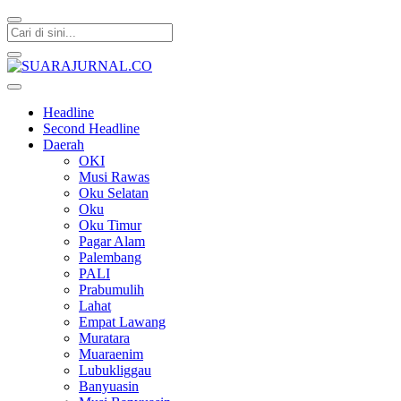
SUARAJURNAL.CO
Headline
Second Headline
Daerah
OKI
Musi Rawas
Oku Selatan
Oku
Oku Timur
Pagar Alam
Palembang
PALI
Prabumulih
Lahat
Empat Lawang
Muratara
Muaraenim
Lubukliggau
Banyuasin