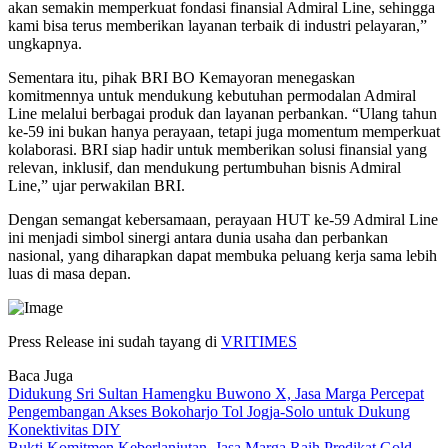
akan semakin memperkuat fondasi finansial Admiral Line, sehingga
kami bisa terus memberikan layanan terbaik di industri pelayaran,”
ungkapnya.
Sementara itu, pihak BRI BO Kemayoran menegaskan
komitmennya untuk mendukung kebutuhan permodalan Admiral
Line melalui berbagai produk dan layanan perbankan. “Ulang tahun
ke-59 ini bukan hanya perayaan, tetapi juga momentum memperkuat
kolaborasi. BRI siap hadir untuk memberikan solusi finansial yang
relevan, inklusif, dan mendukung pertumbuhan bisnis Admiral
Line,” ujar perwakilan BRI.
Dengan semangat kebersamaan, perayaan HUT ke-59 Admiral Line
ini menjadi simbol sinergi antara dunia usaha dan perbankan
nasional, yang diharapkan dapat membuka peluang kerja sama lebih
luas di masa depan.
Press Release ini sudah tayang di
VRITIMES
Baca Juga
Didukung Sri Sultan Hamengku Buwono X, Jasa Marga Percepat
Pengembangan Akses Bokoharjo Tol Jogja-Solo untuk Dukung
Konektivitas DIY
Bukti Komitmen Keberlanjutan, Jasa Marga Raih Predikat Gold