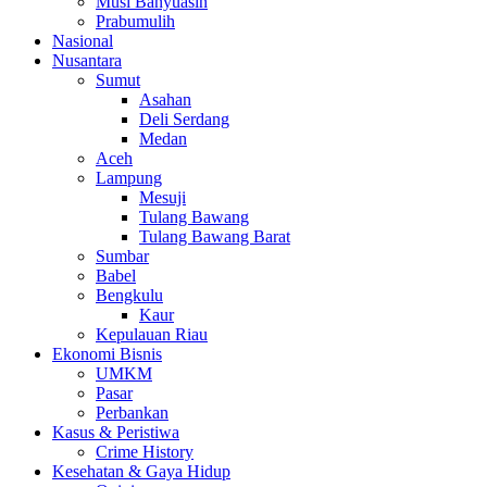
Musi Banyuasin
Prabumulih
Nasional
Nusantara
Sumut
Asahan
Deli Serdang
Medan
Aceh
Lampung
Mesuji
Tulang Bawang
Tulang Bawang Barat
Sumbar
Babel
Bengkulu
Kaur
Kepulauan Riau
Ekonomi Bisnis
UMKM
Pasar
Perbankan
Kasus & Peristiwa
Crime History
Kesehatan & Gaya Hidup