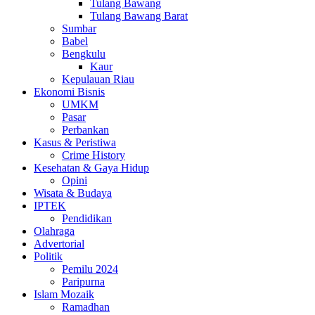
Tulang Bawang
Tulang Bawang Barat
Sumbar
Babel
Bengkulu
Kaur
Kepulauan Riau
Ekonomi Bisnis
UMKM
Pasar
Perbankan
Kasus & Peristiwa
Crime History
Kesehatan & Gaya Hidup
Opini
Wisata & Budaya
IPTEK
Pendidikan
Olahraga
Advertorial
Politik
Pemilu 2024
Paripurna
Islam Mozaik
Ramadhan