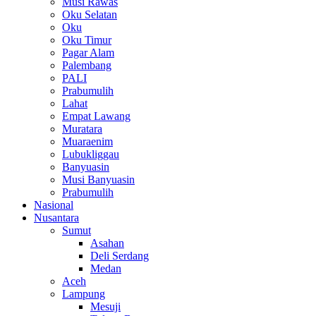
Musi Rawas
Oku Selatan
Oku
Oku Timur
Pagar Alam
Palembang
PALI
Prabumulih
Lahat
Empat Lawang
Muratara
Muaraenim
Lubukliggau
Banyuasin
Musi Banyuasin
Prabumulih
Nasional
Nusantara
Sumut
Asahan
Deli Serdang
Medan
Aceh
Lampung
Mesuji