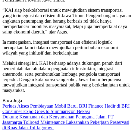
“KAI siap berkolaborasi untuk mewujudkan sistem transportasi
yang terintegrasi dan efisien di Jawa Timur. Pengembangan layanan
angkutan penumpang dan barang berbasis rel tidak hanya
memperlancar mobilitas masyarakat, tetapi juga memperkuat daya
saing ekonomi daerah,” ujar Agus.
Ia menegaskan, integrasi transportasi dan efisiensi logistik
merupakan kunci dalam mewujudkan pertumbuhan ekonomi
wilayah yang inklusif dan berkelanjutan.
Melalui sinergi ini, KAI berharap adanya dukungan penuh dari
pemerintah daerah dalam penguatan infrastruktur, integrasi
antarmoda, serta pembentukan lembaga pengelola transportasi
terpadu. Dengan kolaborasi yang solid, Jawa Timur berpotensi
mewujudkan integrasi transportasi publik yang berkelanjutan untuk
masyarakat.
Baca Juga
Perluas Akses Pembiayaan Mobil Baru, BRI Finance Hadir di BRI
Consumer Expo Goes to Summarecon Bekasi
Dukung Keamanan dan Kenyamanan Pengguna Jalan, PT
Jasamarga Tollroad Maintenance Laksanakan Pekerjaan Preservasi
di Ruas Jalan Tol Jagorawi