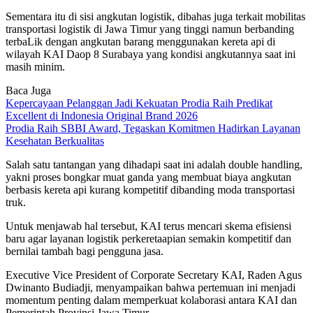
Sementara itu di sisi angkutan logistik, dibahas juga terkait mobilitas
transportasi logistik di Jawa Timur yang tinggi namun berbanding
terbaLik dengan angkutan barang menggunakan kereta api di
wilayah KAI Daop 8 Surabaya yang kondisi angkutannya saat ini
masih minim.
Baca Juga
Kepercayaan Pelanggan Jadi Kekuatan Prodia Raih Predikat
Excellent di Indonesia Original Brand 2026
Prodia Raih SBBI Award, Tegaskan Komitmen Hadirkan Layanan
Kesehatan Berkualitas
Salah satu tantangan yang dihadapi saat ini adalah double handling,
yakni proses bongkar muat ganda yang membuat biaya angkutan
berbasis kereta api kurang kompetitif dibanding moda transportasi
truk.
Untuk menjawab hal tersebut, KAI terus mencari skema efisiensi
baru agar layanan logistik perkeretaapian semakin kompetitif dan
bernilai tambah bagi pengguna jasa.
Executive Vice President of Corporate Secretary KAI, Raden Agus
Dwinanto Budiadji, menyampaikan bahwa pertemuan ini menjadi
momentum penting dalam memperkuat kolaborasi antara KAI dan
Pemerintah Provinsi Jawa Timur.