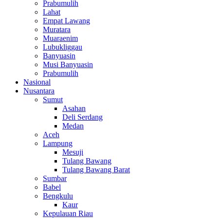
Prabumulih
Lahat
Empat Lawang
Muratara
Muaraenim
Lubukliggau
Banyuasin
Musi Banyuasin
Prabumulih
Nasional
Nusantara
Sumut
Asahan
Deli Serdang
Medan
Aceh
Lampung
Mesuji
Tulang Bawang
Tulang Bawang Barat
Sumbar
Babel
Bengkulu
Kaur
Kepulauan Riau