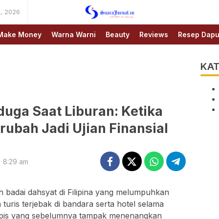
, 2026
SUARAJURNAL.CO
Make Money
Warna Warni
Beauty
Reviews
Resep Dapu
KAT
uga Saat Liburan: Ketika
ubah Jadi Ujian Finansial
 8:29 am
eh badai dahsyat di Filipina yang melumpuhkan
 turis terjebak di bandara serta hotel selama
tropis yang sebelumnya tampak menenangkan