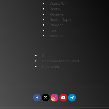
Warna Warni
Beauty
Reviews
Resep Dapur
Blogger
Tips
Adsense
Redaksi
Pedoman Media Ciber
Disclaimer