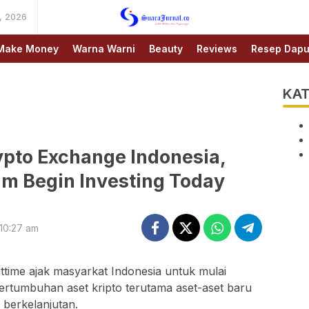
, 2026
SUARAJURNAL.CO
Make Money
Warna Warni
Beauty
Reviews
Resep Dapu
KAT
ypto Exchange Indonesia,
m Begin Investing Today
10:27 am
ttime ajak masyarkat Indonesia untuk mulai
i pertumbuhan aset kripto terutama aset-aset baru
i berkelanjutan.