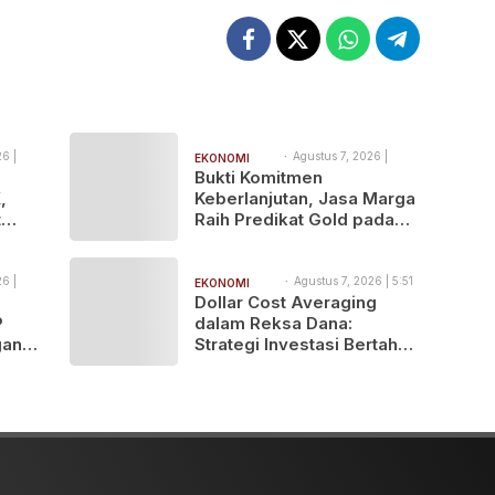
6 |
Agustus 7, 2026 |
EKONOMI
9:19 pm
Bukti Komitmen
BISNIS
,
Keberlanjutan, Jasa Marga
t
Raih Predikat Gold pada
es
6th TJSL & CSR Award
Solo
2026
vitas
6 |
Agustus 7, 2026 | 5:51
EKONOMI
pm
N
Dollar Cost Averaging
BISNIS
P
dalam Reksa Dana:
gan
Strategi Investasi Bertahap
shop
untuk Pemula
is