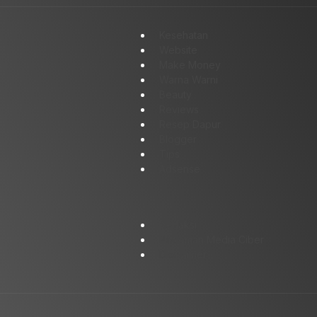
Kesehatan
Website
Make Money
Warna Warni
Beauty
Reviews
Resep Dapur
Blogger
Tips
Adsense
Redaksi
Pedoman Media Ciber
Disclaimer