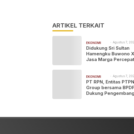
ARTIKEL TERKAIT
Agustus 7, 202
EKONOMI
9:27 pm
Didukung Sri Sultan
BISNIS
Hamengku Buwono X
Jasa Marga Percepa
Pengembangan Aks
Bokoharjo Tol Jogja-
untuk Dukung Konekti
Agustus 7, 202
EKONOMI
6:25 pm
PT RPN, Entitas PTP
DIY
BISNIS
Group bersama BPD
Dukung Pengemban
UMKM melalui Work
Pangan Sehat Berbas
Minyak Sawit