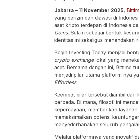
Jakarta – 11 November 2025,
Bitti
yang berizin dan diawasi di Indones
aset kripto terdepan di Indonesia
Coins
. Selain sebagai bentuk kesu
identitas ini sekaligus menandakan
Begin Investing Today menjadi bentu
crypto exchange
lokal yang meneka
aset. Bersama dengan ini, Bittime t
menjadi pilar utama platform nya y
Effortless
.
Keempat pilar tersebut diambil da
berbeda. Di mana, filosofi ini men
kepercayaan, memberikan layanan 
memaksimalkan potensi keuntungan 
menyederhanakan seluruh pengalam
Melalui platformnya yang inovatif d