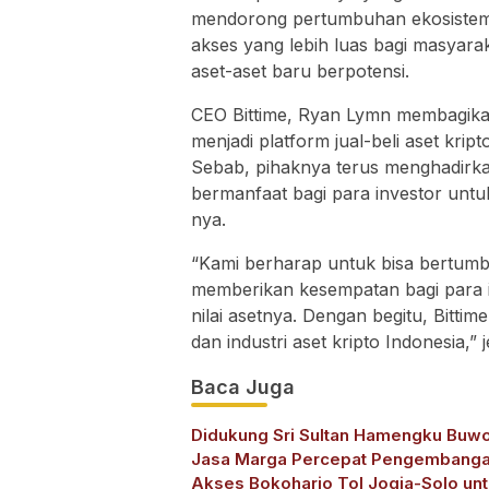
mendorong pertumbuhan ekosistem a
akses yang lebih luas bagi masyara
aset-aset baru berpotensi.
CEO Bittime, Ryan Lymn membagika
menjadi platform jual-beli aset kript
Sebab, pihaknya terus menghadir
bermanfaat bagi para investor untuk
nya.
“Kami berharap untuk bisa bertum
memberikan kesempatan bagi para 
nilai asetnya. Dengan begitu, Bittim
dan industri aset kripto Indonesia,” 
Baca Juga
Didukung Sri Sultan Hamengku Buw
Jasa Marga Percepat Pengembang
Akses Bokoharjo Tol Jogja-Solo un