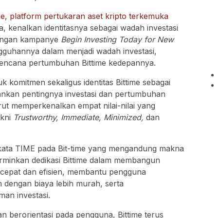
me, platform pertukaran aset kripto terkemuka
ia, kenalkan identitasnya sebagai wadah investasi
 dengan kampanye
Begin Investing Today for New
ngguhannya dalam menjadi wadah investasi,
 rencana pertumbuhan Bittime kedepannya.
k komitmen sekaligus identitas Bittime sebagai
nkan pentingnya investasi dan pertumbuhan
urut memperkenalkan empat nilai-nilai yang
akni
Trustworthy, Immediate, Minimized,
dan
ri kata TIME pada Bit-time yang mengandung makna
cerminkan dedikasi Bittime dalam membangun
cepat dan efisien, membantu pengguna
dengan biaya lebih murah, serta
an investasi.
an berorientasi pada pengguna, Bittime terus