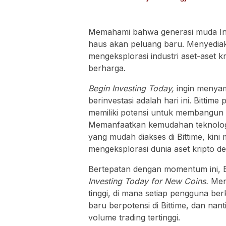
Dukung Konektivitas DIY
Memahami bahwa generasi muda Indon
haus akan peluang baru. Menyedia
mengeksplorasi industri aset-aset kr
berharga.
Begin Investing Today,
ingin menyam
berinvestasi adalah hari ini. Bittim
memiliki potensi untuk membangun m
Memanfaatkan kemudahan teknologi 
yang mudah diakses di Bittime, kin
mengeksplorasi dunia aset kripto d
Bertepatan dengan momentum ini, 
Investing Today for New Coins.
Mena
tinggi, di mana setiap pengguna b
baru berpotensi di Bittime, dan nan
volume trading tertinggi.