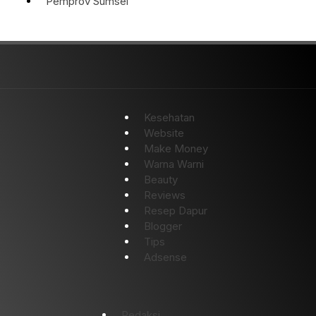
Pemprov Sumsel
Kesehatan
Website
Make Money
Warna Warni
Beauty
Reviews
Resep Dapur
Blogger
Tips
Adsense
Redaksi