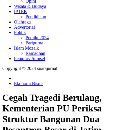
Opini
Wisata & Budaya
IPTEK
Pendidikan
Olahraga
Advertorial
Politik
Pemilu 2024
Paripurna
Islam Mozaik
Ramadhan
Pemprov Sumsel
Copyright © 2024 suarajurnal
Ekonomi Bisnis
Cegah Tragedi Berulang,
Kementerian PU Periksa
Struktur Bangunan Dua
Pesantren Besar di Jatim