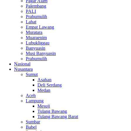
Pagar Alam
Palembang
PALI
Prabumulih
Lahat
Empat Lawang
Muratara
Muaraenim
Lubukliggau
Banyuasin
Musi Banyuasin
Prabumulih
Nasional
Nusantara
Sumut
Asahan
Deli Serdang
Medan
Aceh
Lampung
Mesuji
Tulang Bawang
Tulang Bawang Barat
Sumbar
Babel