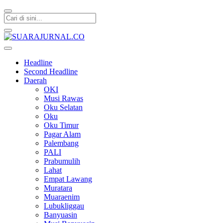
SUARAJURNAL.CO
Headline
Second Headline
Daerah
OKI
Musi Rawas
Oku Selatan
Oku
Oku Timur
Pagar Alam
Palembang
PALI
Prabumulih
Lahat
Empat Lawang
Muratara
Muaraenim
Lubukliggau
Banyuasin