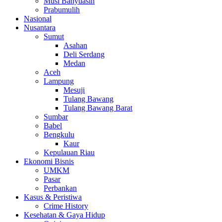
Musi Banyuasin
Prabumulih
Nasional
Nusantara
Sumut
Asahan
Deli Serdang
Medan
Aceh
Lampung
Mesuji
Tulang Bawang
Tulang Bawang Barat
Sumbar
Babel
Bengkulu
Kaur
Kepulauan Riau
Ekonomi Bisnis
UMKM
Pasar
Perbankan
Kasus & Peristiwa
Crime History
Kesehatan & Gaya Hidup