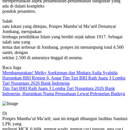
memperhatikan aspek penambahan-penambahan bangunan yang
ada di dalam kompleks
pondok pesantren.
Salah
satu lokasi yang ditinjau, Ponpes Mamba’ul Ma’arif Denanyar
Jombang, merupakan
lembaga pendidikan Islam yang berdiri sejak tahun 1917. Sebagai
salah satu yang
tertua dan terbesar di Jombang, ponpes ini menampung total 4.500
santri, dengan
sekitar 2.500 di antaranya tinggal di asrama.
Baca Juga
Membanggakan! Melky Soekirman dan Mutiara Aulia Syahida
Harumkan BRI Region 6, Antar Tim Tari BRI Raih Juara 3 Lomba
Tari Nusantara 2026 Bank Indonesia
Tim Tari BRI Raih Juara 3 Lomba Tari Nusantara 2026 Bank
Indonesia, Harumkan Nama Perusahaan Lewat Pelestarian Budaya
Di
Ponpes Mamba’ul Ma’arif, saat ini tengah dibangun fasilitas Sanitasi
LPK yang
meliputi MCK 6 bilik, tempat wudu, tempat cuci tangan, area cuci