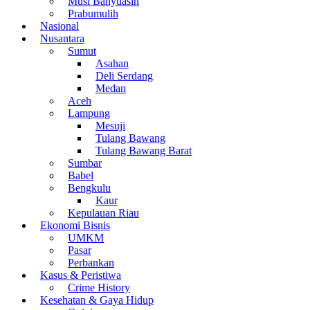
Musi Banyuasin
Prabumulih
Nasional
Nusantara
Sumut
Asahan
Deli Serdang
Medan
Aceh
Lampung
Mesuji
Tulang Bawang
Tulang Bawang Barat
Sumbar
Babel
Bengkulu
Kaur
Kepulauan Riau
Ekonomi Bisnis
UMKM
Pasar
Perbankan
Kasus & Peristiwa
Crime History
Kesehatan & Gaya Hidup