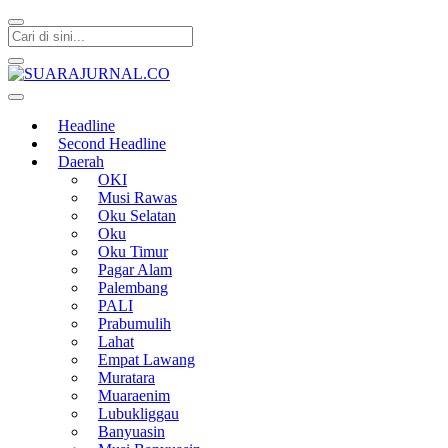
SUARAJURNAL.CO
Headline
Second Headline
Daerah
OKI
Musi Rawas
Oku Selatan
Oku
Oku Timur
Pagar Alam
Palembang
PALI
Prabumulih
Lahat
Empat Lawang
Muratara
Muaraenim
Lubukliggau
Banyuasin