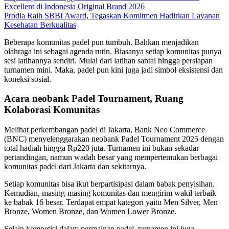
Excellent di Indonesia Original Brand 2026
Prodia Raih SBBI Award, Tegaskan Komitmen Hadirkan Layanan
Kesehatan Berkualitas
Beberapa komunitas padel pun tumbuh. Bahkan menjadikan
olahraga ini sebagai agenda rutin. Biasanya setiap komunitas punya
sesi latihannya sendiri. Mulai dari latihan santai hingga persiapan
turnamen mini. Maka, padel pun kini juga jadi simbol eksistensi dan
koneksi sosial.
Acara neobank Padel Tournament, Ruang
Kolaborasi Komunitas
Melihat perkembangan padel di Jakarta, Bank Neo Commerce
(BNC) menyelenggarakan neobank Padel Tournament 2025 dengan
total hadiah hingga Rp220 juta. Turnamen ini bukan sekadar
pertandingan, namun wadah besar yang mempertemukan berbagai
komunitas padel dari Jakarta dan sekitarnya.
Setiap komunitas bisa ikut berpartisipasi dalam babak penyisihan.
Kemudian, masing-masing komunitas dan mengirim wakil terbaik
ke babak 16 besar. Terdapat empat kategori yaitu Men Silver, Men
Bronze, Women Bronze, dan Women Lower Bronze.
Selain kompetisi dalam permainan padel, turnamen ini juga