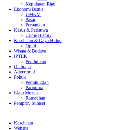
Kepulauan Riau
Ekonomi Bisnis
UMKM
Pasar
Perbankan
Kasus & Peristiwa
Crime History
Kesehatan & Gaya Hidup
Opini
Wisata & Budaya
IPTEK
Pendidikan
Olahraga
Advertorial
Politik
Pemilu 2024
Paripurna
Islam Mozaik
Ramadhan
Pemprov Sumsel
Kesehatan
Website