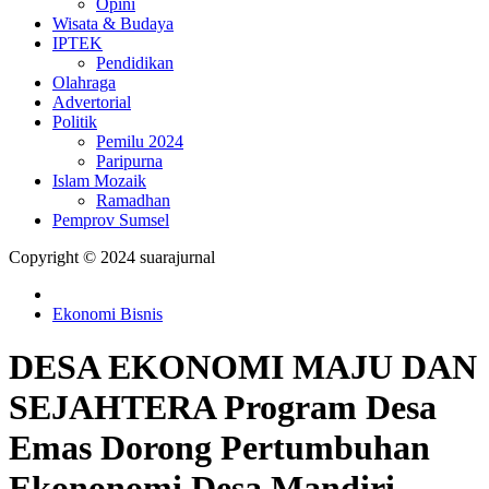
Opini
Wisata & Budaya
IPTEK
Pendidikan
Olahraga
Advertorial
Politik
Pemilu 2024
Paripurna
Islam Mozaik
Ramadhan
Pemprov Sumsel
Copyright © 2024 suarajurnal
Ekonomi Bisnis
DESA EKONOMI MAJU DAN
SEJAHTERA Program Desa
Emas Dorong Pertumbuhan
Ekononomi Desa Mandiri