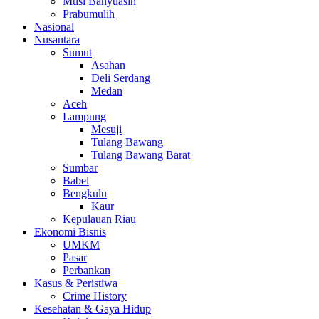
Musi Banyuasin
Prabumulih
Nasional
Nusantara
Sumut
Asahan
Deli Serdang
Medan
Aceh
Lampung
Mesuji
Tulang Bawang
Tulang Bawang Barat
Sumbar
Babel
Bengkulu
Kaur
Kepulauan Riau
Ekonomi Bisnis
UMKM
Pasar
Perbankan
Kasus & Peristiwa
Crime History
Kesehatan & Gaya Hidup