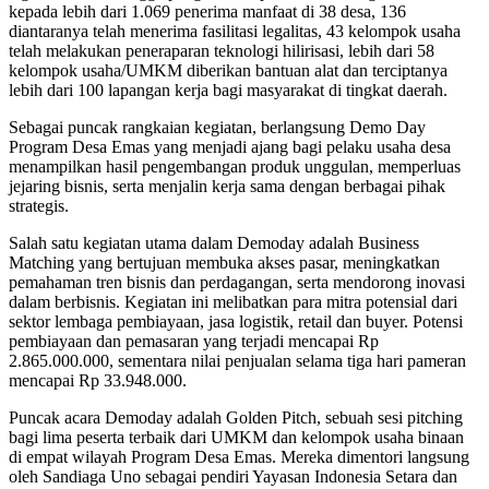
kepada lebih dari 1.069 penerima manfaat di 38 desa, 136
diantaranya telah menerima fasilitasi legalitas, 43 kelompok usaha
telah melakukan peneraparan teknologi hilirisasi, lebih dari 58
kelompok usaha/UMKM diberikan bantuan alat dan terciptanya
lebih dari 100 lapangan kerja bagi masyarakat di tingkat daerah.
Sebagai puncak rangkaian kegiatan, berlangsung Demo Day
Program Desa Emas yang menjadi ajang bagi pelaku usaha desa
menampilkan hasil pengembangan produk unggulan, memperluas
jejaring bisnis, serta menjalin kerja sama dengan berbagai pihak
strategis.
Salah satu kegiatan utama dalam Demoday adalah Business
Matching yang bertujuan membuka akses pasar, meningkatkan
pemahaman tren bisnis dan perdagangan, serta mendorong inovasi
dalam berbisnis. Kegiatan ini melibatkan para mitra potensial dari
sektor lembaga pembiayaan, jasa logistik, retail dan buyer. Potensi
pembiayaan dan pemasaran yang terjadi mencapai Rp
2.865.000.000, sementara nilai penjualan selama tiga hari pameran
mencapai Rp 33.948.000.
Puncak acara Demoday adalah Golden Pitch, sebuah sesi pitching
bagi lima peserta terbaik dari UMKM dan kelompok usaha binaan
di empat wilayah Program Desa Emas. Mereka dimentori langsung
oleh Sandiaga Uno sebagai pendiri Yayasan Indonesia Setara dan