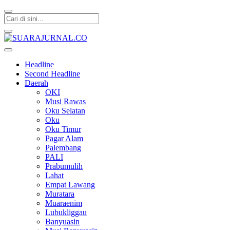
SUARAJURNAL.CO
Headline
Second Headline
Daerah
OKI
Musi Rawas
Oku Selatan
Oku
Oku Timur
Pagar Alam
Palembang
PALI
Prabumulih
Lahat
Empat Lawang
Muratara
Muaraenim
Lubukliggau
Banyuasin