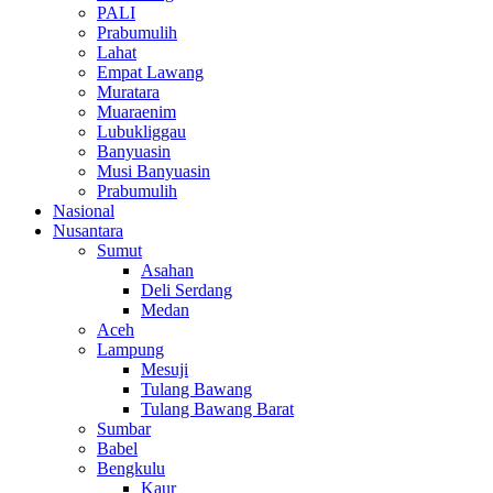
PALI
Prabumulih
Lahat
Empat Lawang
Muratara
Muaraenim
Lubukliggau
Banyuasin
Musi Banyuasin
Prabumulih
Nasional
Nusantara
Sumut
Asahan
Deli Serdang
Medan
Aceh
Lampung
Mesuji
Tulang Bawang
Tulang Bawang Barat
Sumbar
Babel
Bengkulu
Kaur