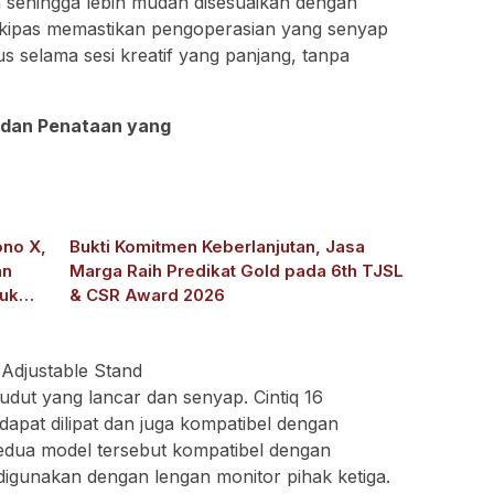
 sehingga lebih mudah disesuaikan dengan
a kipas memastikan pengoperasian yang senyap
 selama sesi kreatif yang panjang, tanpa
 dan Penataan yang
ono X,
Bukti Komitmen Keberlanjutan, Jasa
an
Marga Raih Predikat Gold pada 6th TJSL
tuk
& CSR Award 2026
 Adjustable Stand
ut yang lancar dan senyap. Cintiq 16
apat dilipat dan juga kompatibel dengan
 Kedua model tersebut kompatibel dengan
igunakan dengan lengan monitor pihak ketiga.