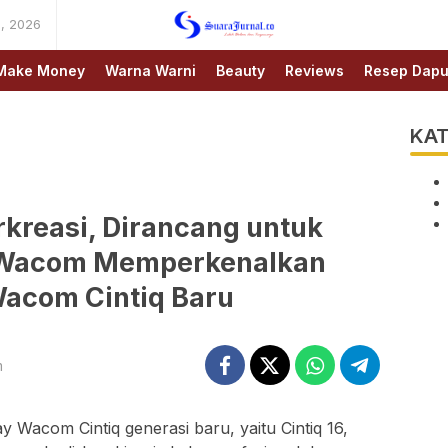
, 2026
SUARAJURNAL.CO
Make Money
Warna Warni
Beauty
Reviews
Resep Dapu
KAT
rkreasi, Dirancang untuk
Wacom Memperkenalkan
Wacom Cintiq Baru
m
Wacom Cintiq generasi baru, yaitu Cintiq 16,