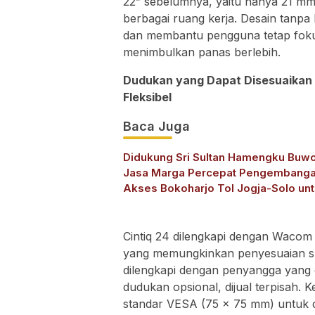
22” sebelumnya, yaitu hanya 21 mm
berbagai ruang kerja. Desain tanp
dan membantu pengguna tetap fokus
menimbulkan panas berlebih.
Dudukan yang Dapat Disesuaikan
Fleksibel
Baca Juga
Didukung Sri Sultan Hamengku Buw
Jasa Marga Percepat Pengembang
Akses Bokoharjo Tol Jogja-Solo un
Dukung Konektivitas DIY
Cintiq 24 dilengkapi dengan Wacom
yang memungkinkan penyesuaian sud
dilengkapi dengan penyangga yang d
dudukan opsional, dijual terpisah.
standar VESA (75 x 75 mm) untuk d