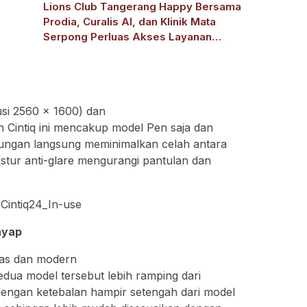
Lions Club Tangerang Happy Bersama
Prodia, Curalis AI, dan Klinik Mata
Serpong Perluas Akses Layanan
Kesehatan Preventif melalui Bakti Sosial
Kesehatan
usi 2560 x 1600) dan
an Cintiq ini mencakup model Pen saja dan
ungan langsung meminimalkan celah antara
stur anti-glare mengurangi pantulan dan
nyap
gas dan modern
dua model tersebut lebih ramping dari
dengan ketebalan hampir setengah dari model