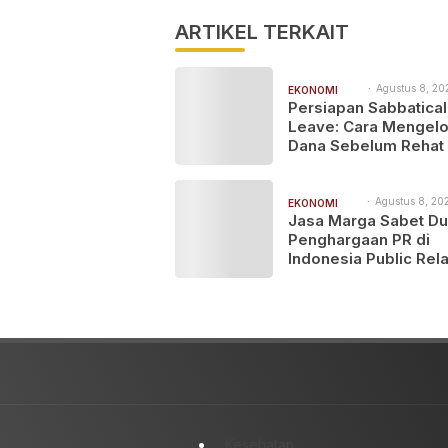
ARTIKEL TERKAIT
Agustus 8, 20
EKONOMI
5:53 pm
Persiapan Sabbatical
BISNIS
Leave: Cara Mengelo
Dana Sebelum Rehat 
Dunia Kerja
Agustus 8, 202
EKONOMI
10:33 am
Jasa Marga Sabet D
BISNIS
Penghargaan PR di
Indonesia Public Rela
Summit 2026
Kesehatan