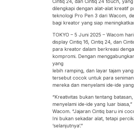
Cintiq 24, dan Cintiq 24 touch, yan
dilengkapi dengan alat-alat kreatif
teknologi Pro Pen 3 dari Wacom, 
bagi kreator yang siap meningkatka
TOKYO – 5 Juni 2025 – Wacom hari
display Cintiq 16, Cintiq 24, dan C
para kreator dalam berkreasi denga
kompromi. Dengan menggabungkan 
yang
lebih ramping, dan layar tajam yang
tersebut cocok untuk para seniman
mereka dan menyelami ide-ide yang 
“Kreativitas bukan tentang batasan, 
menyelami ide-ide yang luar biasa,” 
Wacom. “Jajaran Cintiq baru ini co
Ini bukan sekadar alat, tetapi per
‘selanjutnya’.”