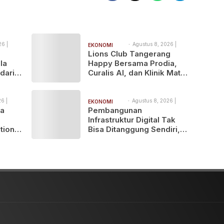
26 |
Agustus 8, 2026 |
EKONOMI
1:24 pm
Lions Club Tangerang
BISNIS
la
Happy Bersama Prodia,
dari
Curalis AI, dan Klinik Mata
Serpong Perluas Akses
Layanan Kesehatan
Preventif melalui Bakti
6 |
Agustus 8, 2026 |
EKONOMI
9:45 am
ua
Pembangunan
Sosial Kesehatan
BISNIS
Infrastruktur Digital Tak
tions
Bisa Ditanggung Sendiri,
MASTEL Ajak OTT Global
Berkontribusi