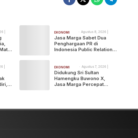
26 |
Agustus 8, 2026 |
EKONOMI
10:33 am
g
Jasa Marga Sabet Dua
BISNIS
ia,
Penghargaan PR di
 Mata
Indonesia Public Relations
ses
Summit 2026
ti
26 |
Agustus 7, 2026 |
EKONOMI
9:27 pm
Didukung Sri Sultan
BISNIS
Tak
Hamengku Buwono X,
iri,
Jasa Marga Percepat
obal
Pengembangan Akses
Bokoharjo Tol Jogja-Solo
untuk Dukung Konektivitas
DIY