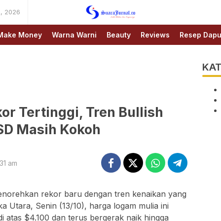
, 2026
SUARAJURNAL.CO
Make Money
Warna Warni
Beauty
Reviews
Resep Dapu
KAT
r Tertinggi, Tren Bullish
D Masih Kokoh
:31 am
norehkan rekor baru dengan tren kenaikan yang
a Utara, Senin (13/10), harga logam mulia ini
i atas $4.100 dan terus bergerak naik hingga