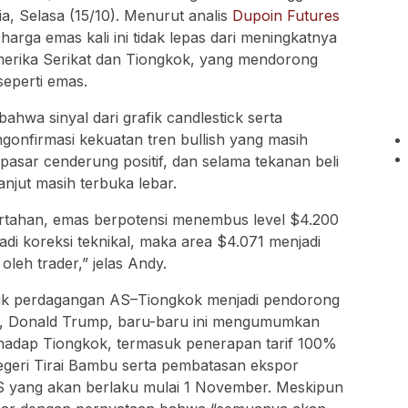
a, Selasa (15/10). Menurut analis
Dupoin Futures
harga emas kali ini tidak lepas dari meningkatnya
erika Serikat dan Tiongkok, yang mendorong
seperti emas.
ahwa sinyal dari grafik candlestick serta
gonfirmasi kekuatan tren bullish yang masih
sar cenderung positif, dan selama tekanan beli
anjut masih terbuka lebar.
rtahan, emas berpotensi menembus level $4.200
adi koreksi teknikal, maka area $4.071 menjadi
leh trader,” jelas Andy.
nflik perdagangan AS–Tiongkok menjadi pendorong
AS, Donald Trump, baru-baru ini mengumumkan
erhadap Tiongkok, termasuk penerapan tarif 100%
egeri Tirai Bambu serta pembatasan ekspor
AS yang akan berlaku mulai 1 November. Meskipun