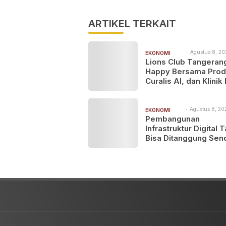
ARTIKEL TERKAIT
Agustus 8, 20
EKONOMI
1:24 pm
Lions Club Tangeran
BISNIS
Happy Bersama Prod
Curalis AI, dan Klinik
Serpong Perluas Ak
Layanan Kesehatan
Preventif melalui Bak
Agustus 8, 20
EKONOMI
9:45 am
Pembangunan
Sosial Kesehatan
BISNIS
Infrastruktur Digital 
Bisa Ditanggung Send
MASTEL Ajak OTT Gl
Berkontribusi