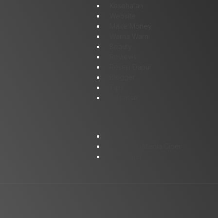
Kesehatan
Website
Make Money
Warna Warni
Beauty
Reviews
Resep Dapur
Blogger
Tips
Adsense
Redaksi
Pedoman Media Ciber
Disclaimer