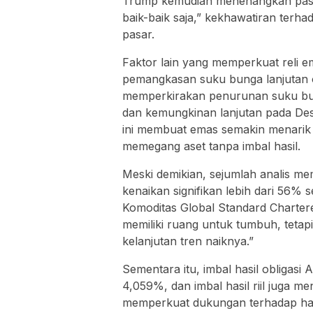
Trump kemudian menenangkan pas
baik-baik saja,” kekhawatiran ter
pasar.
Faktor lain yang memperkuat reli 
pemangkasan suku bunga lanjutan o
memperkirakan penurunan suku bun
dan kemungkinan lanjutan pada De
ini membuat emas semakin menarik
memegang aset tanpa imbal hasil.
Meski demikian, sejumlah analis me
kenaikan signifikan lebih dari 56% s
Komoditas Global Standard Charter
memiliki ruang untuk tumbuh, tetapi
kelanjutan tren naiknya.”
Sementara itu, imbal hasil obligasi
4,059%, dan imbal hasil riil juga 
memperkuat dukungan terhadap harg