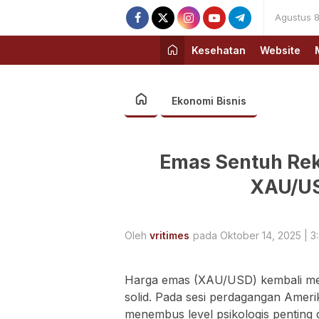
Agustus 8
Kesehatan
Website
Ekonomi Bisnis
Emas Sentuh Reko
XAU/US
Oleh
vritimes
pada Oktober 14, 2025 | 3
Harga emas (XAU/USD) kembali me
solid. Pada sesi perdagangan Amerik
menembus level psikologis penting d