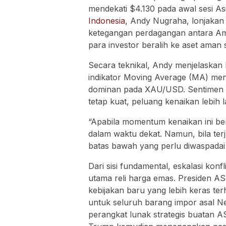
mendekati $4.130 pada awal sesi Asi
Indonesia
, Andy Nugraha, lonjakan 
ketegangan perdagangan antara Am
para investor beralih ke aset aman 
Secara teknikal, Andy menjelaskan b
indikator Moving Average (MA) men
dominan pada XAU/USD. Sentimen pa
tetap kuat, peluang kenaikan lebih l
“Apabila momentum kenaikan ini be
dalam waktu dekat. Namun, bila terj
batas bawah yang perlu diwaspadai o
Dari sisi fundamental, eskalasi ko
utama reli harga emas. Presiden 
kebijakan baru yang lebih keras t
untuk seluruh barang impor asal N
perangkat lunak strategis buatan 