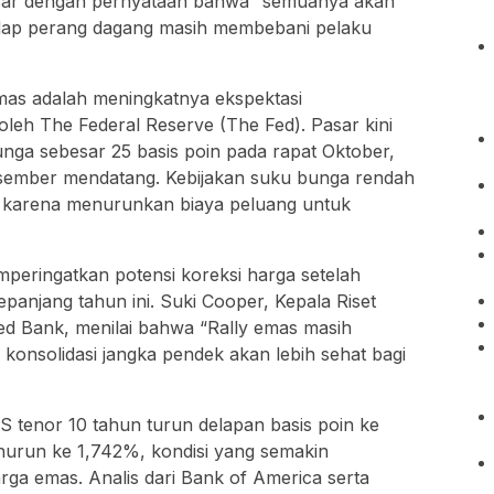
ar dengan pernyataan bahwa “semuanya akan
hadap perang dagang masih membebani pelaku
emas adalah meningkatnya ekspektasi
leh The Federal Reserve (The Fed). Pasar kini
ga sebesar 25 basis poin pada rapat Oktober,
sember mendatang. Kebijakan suku bunga rendah
 karena menurunkan biaya peluang untuk
mperingatkan potensi koreksi harga setelah
epanjang tahun ini. Suki Cooper, Kepala Riset
ed Bank, menilai bahwa “Rally emas masih
 konsolidasi jangka pendek akan lebih sehat bagi
 AS tenor 10 tahun turun delapan basis poin ke
menurun ke 1,742%, kondisi yang semakin
a emas. Analis dari Bank of America serta