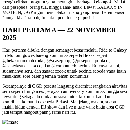
menghadirkan program yang merangkul berbagai kelompok. Mulai
dari pesepeda, orang tua, hingga anak-anak. Lewat GALAXY IN
MOTION, GGP ingin menciptakan ruang yang benar-benar terasa
“punya kita”: ramah, fun, dan penuh energi positif.
HARI PERTAMA — 22 NOVEMBER
2025
Hari pertama dibuka dengan semangat besar melalui Ride to Galaxy
in Motion, gowes bareng komunitas sepeda Bekasi seperti
@bekasicommuterbike, @si.asepppp, @pesepeda.punkcer,
@sepedasukasuka.cc, dan @commuterbikeclub. Rutenya santai,
suasananya seru, dan sangat cocok untuk pecinta sepeda yang ingin
menikmati sore bareng teman-teman komunitas.
Sesampainya di GGP, peserta langsung disambut rangkaian aktivitas
seru seperti fun games, perayaan anniversary komunitas, hingga sesi
rewarding sebagai bentuk apresiasi untuk kekompakan dan
kontribusi komunitas sepeda Bekasi. Menjelang malam, suasana
makin hidup dengan DJ show dan live music yang bikin area GGP
jadi tempat hangout paling rame hari itu.