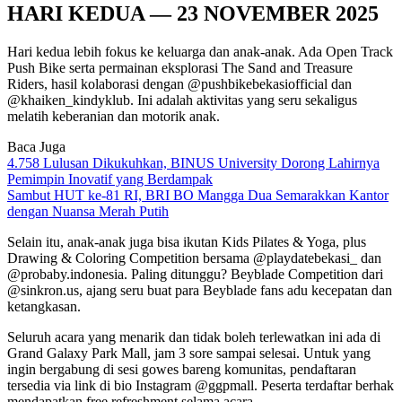
HARI KEDUA — 23 NOVEMBER 2025
Hari kedua lebih fokus ke keluarga dan anak-anak. Ada Open Track
Push Bike serta permainan eksplorasi The Sand and Treasure
Riders, hasil kolaborasi dengan @pushbikebekasiofficial dan
@khaiken_kindyklub. Ini adalah aktivitas yang seru sekaligus
melatih keberanian dan motorik anak.
Baca Juga
4.758 Lulusan Dikukuhkan, BINUS University Dorong Lahirnya
Pemimpin Inovatif yang Berdampak
Sambut HUT ke-81 RI, BRI BO Mangga Dua Semarakkan Kantor
dengan Nuansa Merah Putih
Selain itu, anak-anak juga bisa ikutan Kids Pilates & Yoga, plus
Drawing & Coloring Competition bersama @playdatebekasi_ dan
@probaby.indonesia. Paling ditunggu? Beyblade Competition dari
@sinkron.us, ajang seru buat para Beyblade fans adu kecepatan dan
ketangkasan.
Seluruh acara yang menarik dan tidak boleh terlewatkan ini ada di
Grand Galaxy Park Mall, jam 3 sore sampai selesai. Untuk yang
ingin bergabung di sesi gowes bareng komunitas, pendaftaran
tersedia via link di bio Instagram @ggpmall. Peserta terdaftar berhak
mendapatkan free refreshment selama acara.