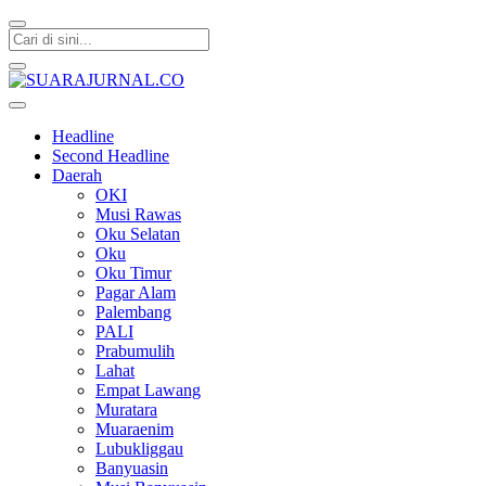
SUARAJURNAL.CO
Headline
Second Headline
Daerah
OKI
Musi Rawas
Oku Selatan
Oku
Oku Timur
Pagar Alam
Palembang
PALI
Prabumulih
Lahat
Empat Lawang
Muratara
Muaraenim
Lubukliggau
Banyuasin