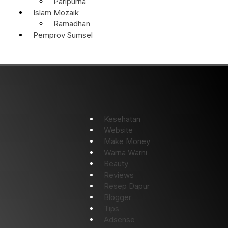
Paripurna
Islam Mozaik
Ramadhan
Pemprov Sumsel
Kesehatan
Website
Make Money
Warna Warni
Beauty
Reviews
Resep Dapur
Blogger
Tips
Adsense