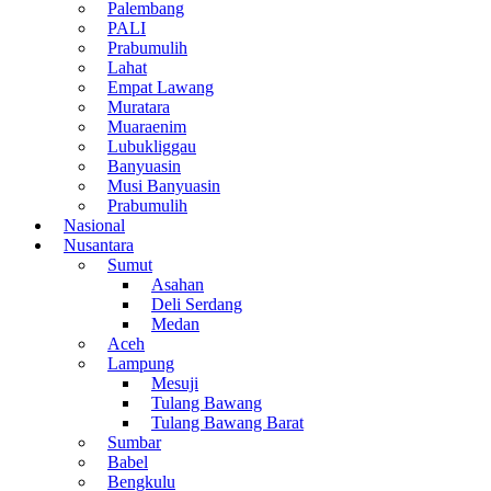
Palembang
PALI
Prabumulih
Lahat
Empat Lawang
Muratara
Muaraenim
Lubukliggau
Banyuasin
Musi Banyuasin
Prabumulih
Nasional
Nusantara
Sumut
Asahan
Deli Serdang
Medan
Aceh
Lampung
Mesuji
Tulang Bawang
Tulang Bawang Barat
Sumbar
Babel
Bengkulu