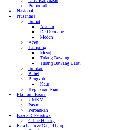
Musi Banyuasin
Prabumulih
Nasional
Nusantara
Sumut
Asahan
Deli Serdang
Medan
Aceh
Lampung
Mesuji
Tulang Bawang
Tulang Bawang Barat
Sumbar
Babel
Bengkulu
Kaur
Kepulauan Riau
Ekonomi Bisnis
UMKM
Pasar
Perbankan
Kasus & Peristiwa
Crime History
Kesehatan & Gaya Hidup