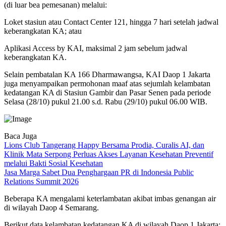
(di luar bea pemesanan) melalui:
Loket stasiun atau Contact Center 121, hingga 7 hari setelah jadwal
keberangkatan KA; atau
Aplikasi Access by KAI, maksimal 2 jam sebelum jadwal
keberangkatan KA.
Selain pembatalan KA 166 Dharmawangsa, KAI Daop 1 Jakarta
juga menyampaikan permohonan maaf atas sejumlah kelambatan
kedatangan KA di Stasiun Gambir dan Pasar Senen pada periode
Selasa (28/10) pukul 21.00 s.d. Rabu (29/10) pukul 06.00 WIB.
Baca Juga
Lions Club Tangerang Happy Bersama Prodia, Curalis AI, dan
Klinik Mata Serpong Perluas Akses Layanan Kesehatan Preventif
melalui Bakti Sosial Kesehatan
Jasa Marga Sabet Dua Penghargaan PR di Indonesia Public
Relations Summit 2026
Beberapa KA mengalami keterlambatan akibat imbas genangan air
di wilayah Daop 4 Semarang.
Berikut data kelambatan kedatangan KA di wilayah Daop 1 Jakarta: