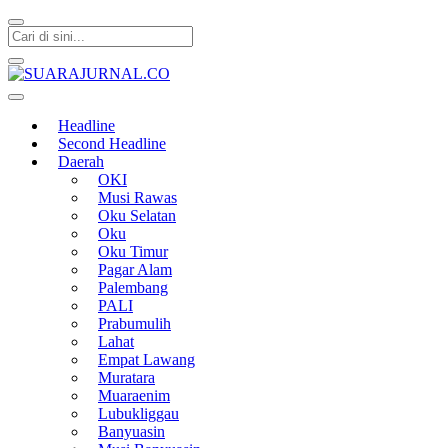
SUARAJURNAL.CO
Headline
Second Headline
Daerah
OKI
Musi Rawas
Oku Selatan
Oku
Oku Timur
Pagar Alam
Palembang
PALI
Prabumulih
Lahat
Empat Lawang
Muratara
Muaraenim
Lubukliggau
Banyuasin