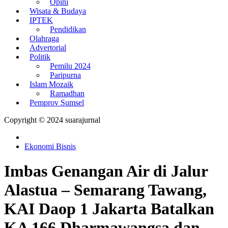
Opini
Wisata & Budaya
IPTEK
Pendidikan
Olahraga
Advertorial
Politik
Pemilu 2024
Paripurna
Islam Mozaik
Ramadhan
Pemprov Sumsel
Copyright © 2024 suarajurnal
Ekonomi Bisnis
Imbas Genangan Air di Jalur
Alastua – Semarang Tawang,
KAI Daop 1 Jakarta Batalkan
KA 166 Dharmawangsa dan