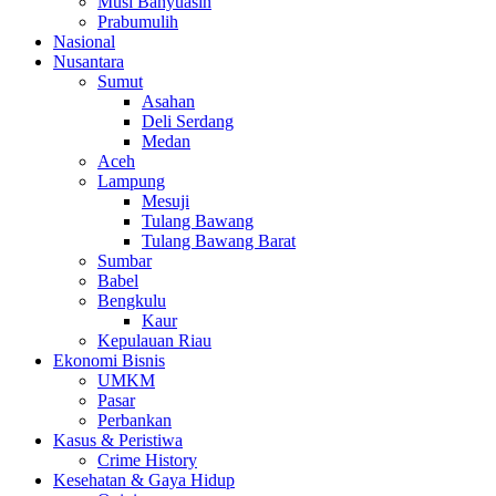
Musi Banyuasin
Prabumulih
Nasional
Nusantara
Sumut
Asahan
Deli Serdang
Medan
Aceh
Lampung
Mesuji
Tulang Bawang
Tulang Bawang Barat
Sumbar
Babel
Bengkulu
Kaur
Kepulauan Riau
Ekonomi Bisnis
UMKM
Pasar
Perbankan
Kasus & Peristiwa
Crime History
Kesehatan & Gaya Hidup