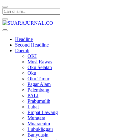
SUARAJURNAL.CO
Headline
Second Headline
Daerah
OKI
Musi Rawas
Oku Selatan
Oku
Oku Timur
Pagar Alam
Palembang
PALI
Prabumulih
Lahat
Empat Lawang
Muratara
Muaraenim
Lubukliggau
Banyuasin