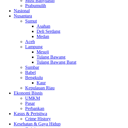
Musi Banyuasin
Prabumulih
Nasional
Nusantara
Sumut
Asahan
Deli Serdang
Medan
Aceh
Lampung
Mesuji
Tulang Bawang
Tulang Bawang Barat
Sumbar
Babel
Bengkulu
Kaur
Kepulauan Riau
Ekonomi Bisnis
UMKM
Pasar
Perbankan
Kasus & Peristiwa
Crime History
Kesehatan & Gaya Hidup