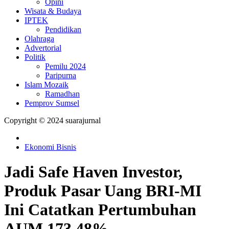
Opini
Wisata & Budaya
IPTEK
Pendidikan
Olahraga
Advertorial
Politik
Pemilu 2024
Paripurna
Islam Mozaik
Ramadhan
Pemprov Sumsel
Copyright © 2024 suarajurnal
Ekonomi Bisnis
Jadi Safe Haven Investor,
Produk Pasar Uang BRI-MI
Ini Catatkan Pertumbuhan
AUM 173,48%