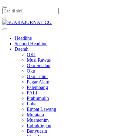
SUARAJURNAL.CO
Headline
Second Headline
Daerah
OKI
Musi Rawas
Oku Selatan
Oku
Oku Timur
Pagar Alam
Palembang
PALI
Prabumulih
Lahat
Empat Lawang
Muratara
Muaraenim
Lubukliggau
Banyuasin