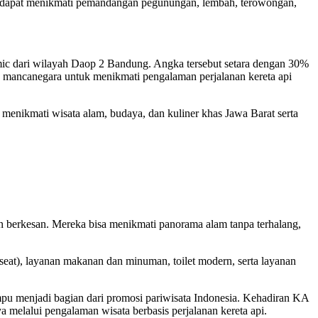
ka dapat menikmati pemandangan pegunungan, lembah, terowongan,
ic dari wilayah Daop 2 Bandung. Angka tersebut setara dengan 30%
 mancanegara untuk menikmati pengalaman perjalanan kereta api
nikmati wisata alam, budaya, dan kuliner khas Jawa Barat serta
n berkesan. Mereka bisa menikmati panorama alam tanpa terhalang,
 seat), layanan makanan dan minuman, toilet modern, serta layanan
pu menjadi bagian dari promosi pariwisata Indonesia. Kehadiran KA
elalui pengalaman wisata berbasis perjalanan kereta api.