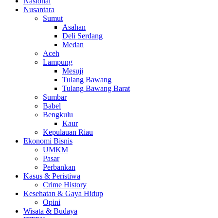
Nasional
Nusantara
Sumut
Asahan
Deli Serdang
Medan
Aceh
Lampung
Mesuji
Tulang Bawang
Tulang Bawang Barat
Sumbar
Babel
Bengkulu
Kaur
Kepulauan Riau
Ekonomi Bisnis
UMKM
Pasar
Perbankan
Kasus & Peristiwa
Crime History
Kesehatan & Gaya Hidup
Opini
Wisata & Budaya