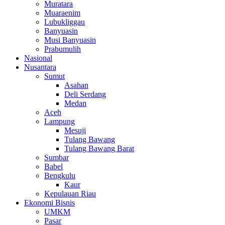
Muratara
Muaraenim
Lubukliggau
Banyuasin
Musi Banyuasin
Prabumulih
Nasional
Nusantara
Sumut
Asahan
Deli Serdang
Medan
Aceh
Lampung
Mesuji
Tulang Bawang
Tulang Bawang Barat
Sumbar
Babel
Bengkulu
Kaur
Kepulauan Riau
Ekonomi Bisnis
UMKM
Pasar