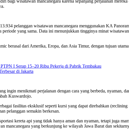
endiri bagi wisatawan mancanegara karena sepanjang perjalanan mere
ya.
yak 13.934 pelanggan wisatawan mancanegara menggunakan KA Panoram
 periode yang sama. Data ini menunjukkan tingginya minat wisatawan
erasal dari Amerika, Eropa, dan Asia Timur, dengan tujuan utama me
 PTPN I Serap 15–20 Ribu Pekerja di Pabrik Tembakau
erbesar di Jakarta
ng ingin menikmati perjalanan dengan cara yang berbeda, nyaman, da
ambah Kuswardojo.
ai fasilitas eksklusif seperti kursi yang dapat direbahkan (reclining
aman pelanggan semakin berkesan.
rtasi kereta api yang tidak hanya aman dan nyaman, tetapi juga mam
 mancanegara yang berkunjung ke wilayah Jawa Barat dan sekitarnya m