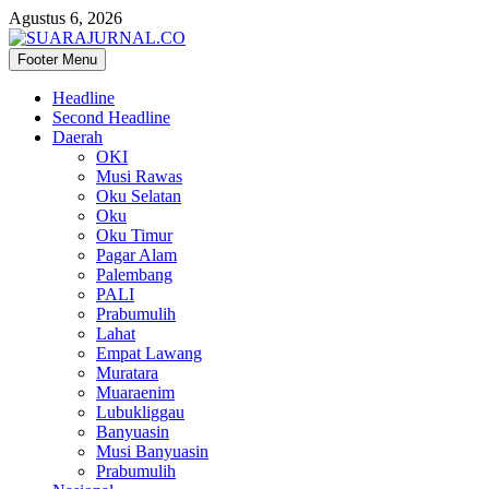
Agustus 6, 2026
Footer Menu
SUARAJURNAL.CO
Headline
Second Headline
Daerah
OKI
Musi Rawas
Oku Selatan
Oku
Oku Timur
Pagar Alam
Palembang
PALI
Prabumulih
Lahat
Empat Lawang
Muratara
Muaraenim
Lubukliggau
Banyuasin
Musi Banyuasin
Prabumulih