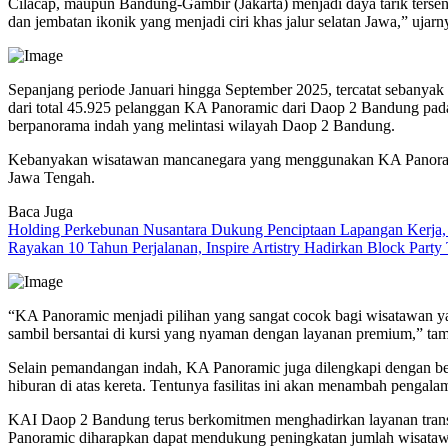
Cilacap, maupun Bandung-Gambir (Jakarta) menjadi daya tarik ters
dan jembatan ikonik yang menjadi ciri khas jalur selatan Jawa,” ujarn
Sepanjang periode Januari hingga September 2025, tercatat seban
dari total 45.925 pelanggan KA Panoramic dari Daop 2 Bandung pada
berpanorama indah yang melintasi wilayah Daop 2 Bandung.
Kebanyakan wisatawan mancanegara yang menggunakan KA Panoramic b
Jawa Tengah.
Baca Juga
Holding Perkebunan Nusantara Dukung Penciptaan Lapangan Kerja,
Rayakan 10 Tahun Perjalanan, Inspire Artistry Hadirkan Block Party T
“KA Panoramic menjadi pilihan yang sangat cocok bagi wisatawan ya
sambil bersantai di kursi yang nyaman dengan layanan premium,” t
Selain pemandangan indah, KA Panoramic juga dilengkapi dengan berbag
hiburan di atas kereta. Tentunya fasilitas ini akan menambah pengal
KAI Daop 2 Bandung terus berkomitmen menghadirkan layanan transpo
Panoramic diharapkan dapat mendukung peningkatan jumlah wisatawan