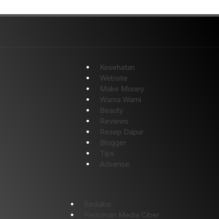
Kesehatan
Website
Make Money
Warna Warni
Beauty
Reviews
Resep Dapur
Blogger
Tips
Adsense
Redaksi
Pedoman Media Ciber