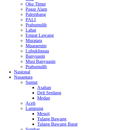
Oku Timur
Pagar Alam
Palembang
PALI
Prabumulih
Lahat
Empat Lawang
Muratara
Muaraenim
Lubukliggau
Banyuasin
Musi Banyuasin
Prabumulih
Nasional
Nusantara
Sumut
Asahan
Deli Serdang
Medan
Aceh
Lampung
Mesuji
Tulang Bawang
Tulang Bawang Barat
Sumbar