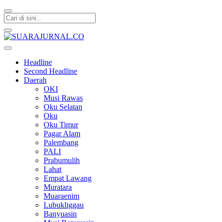
SUARAJURNAL.CO
Headline
Second Headline
Daerah
OKI
Musi Rawas
Oku Selatan
Oku
Oku Timur
Pagar Alam
Palembang
PALI
Prabumulih
Lahat
Empat Lawang
Muratara
Muaraenim
Lubukliggau
Banyuasin