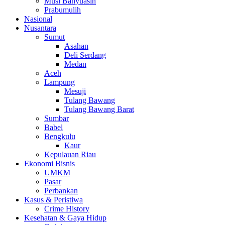
Musi Banyuasin
Prabumulih
Nasional
Nusantara
Sumut
Asahan
Deli Serdang
Medan
Aceh
Lampung
Mesuji
Tulang Bawang
Tulang Bawang Barat
Sumbar
Babel
Bengkulu
Kaur
Kepulauan Riau
Ekonomi Bisnis
UMKM
Pasar
Perbankan
Kasus & Peristiwa
Crime History
Kesehatan & Gaya Hidup