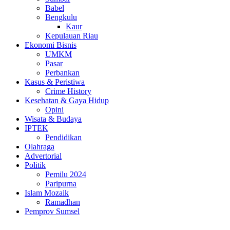
Babel
Bengkulu
Kaur
Kepulauan Riau
Ekonomi Bisnis
UMKM
Pasar
Perbankan
Kasus & Peristiwa
Crime History
Kesehatan & Gaya Hidup
Opini
Wisata & Budaya
IPTEK
Pendidikan
Olahraga
Advertorial
Politik
Pemilu 2024
Paripurna
Islam Mozaik
Ramadhan
Pemprov Sumsel