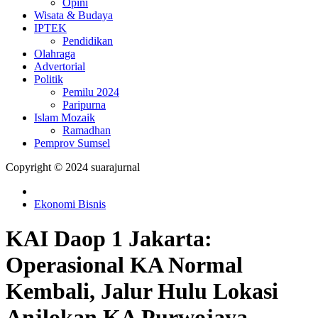
Opini
Wisata & Budaya
IPTEK
Pendidikan
Olahraga
Advertorial
Politik
Pemilu 2024
Paripurna
Islam Mozaik
Ramadhan
Pemprov Sumsel
Copyright © 2024 suarajurnal
Ekonomi Bisnis
KAI Daop 1 Jakarta:
Operasional KA Normal
Kembali, Jalur Hulu Lokasi
Anjlokan KA Purwojaya