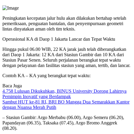
Peningkatan kecepatan jalur hulu akan dilakukan bertahap setelah
pemeriksaan, penguatan bantalan, dan penyempurnaan geometri
lintas dinyatakan aman oleh tim teknis.
Operasional KA di Daop 1 Jakarta Lancar dan Tepat Waktu
Hingga pukul 06.00 WIB, 22 KA jarak jauh telah diberangkatkan
dari Daop 1 Jakarta: 12 KA dari Stasiun Gambir dan 10 KA dari
Stasiun Pasar Senen. Seluruh perjalanan berangkat tepat waktu
dengan pelayanan dan fasilitas stasiun yang aman, tertib, dan lancar.
Contoh KA – KA yang berangkat tepat waktu:
Baca Juga
4.758 Lulusan Dikukuhkan, BINUS University Dorong Lahirnya
Pemimpin Inovatif yang Berdampak
Sambut HUT ke-81 RI, BRI BO Mangga Dua Semarakkan Kantor
dengan Nuansa Merah Putih
– Stasiun Gambir: Argo Merbabu (06.00), Argo Semeru (06.20),
Papandayan (06.35), Taksaka (07.45), Argo Bromo Anggrek
(08.20).