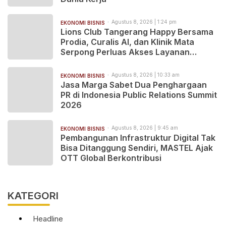
Agustus 8, 2026 | 1:24 pm
EKONOMI BISNIS
Lions Club Tangerang Happy Bersama
Prodia, Curalis AI, dan Klinik Mata
Serpong Perluas Akses Layanan
Kesehatan Preventif melalui Bakti
Sosial Kesehatan
Agustus 8, 2026 | 10:33 am
EKONOMI BISNIS
Jasa Marga Sabet Dua Penghargaan
PR di Indonesia Public Relations Summit
2026
Agustus 8, 2026 | 9:45 am
EKONOMI BISNIS
Pembangunan Infrastruktur Digital Tak
Bisa Ditanggung Sendiri, MASTEL Ajak
OTT Global Berkontribusi
KATEGORI
Headline