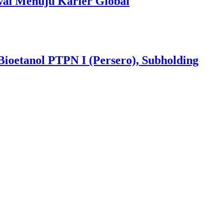
al Menuju Karier Global
Bioetanol PTPN I (Persero), Subholding