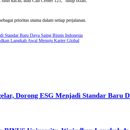
us kai.id, atau Call Center 121,” tutup Ixfan.
gai prioritas utama dalam setiap perjalanan.
Standar Baru Daya Saing Bisnis Indonesia
udkan Langkah Awal Menuju Karier Global
ar, Dorong ESG Menjadi Standar Baru Day