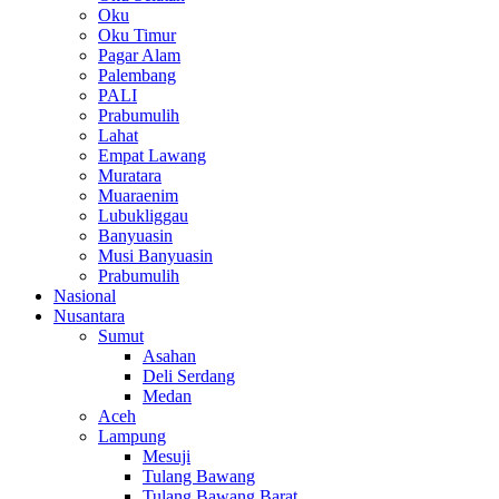
Oku
Oku Timur
Pagar Alam
Palembang
PALI
Prabumulih
Lahat
Empat Lawang
Muratara
Muaraenim
Lubukliggau
Banyuasin
Musi Banyuasin
Prabumulih
Nasional
Nusantara
Sumut
Asahan
Deli Serdang
Medan
Aceh
Lampung
Mesuji
Tulang Bawang
Tulang Bawang Barat