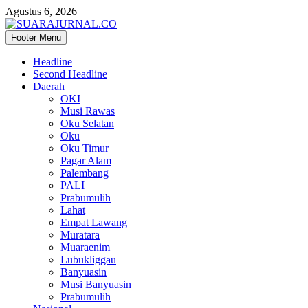
Agustus 6, 2026
Footer Menu
SUARAJURNAL.CO
Headline
Second Headline
Daerah
OKI
Musi Rawas
Oku Selatan
Oku
Oku Timur
Pagar Alam
Palembang
PALI
Prabumulih
Lahat
Empat Lawang
Muratara
Muaraenim
Lubukliggau
Banyuasin
Musi Banyuasin
Prabumulih