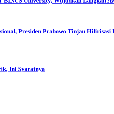
r BINUS University, Wujudkan Langkah Aw
onal, Presiden Prabowo Tinjau Hilirisasi 
k, Ini Syaratnya