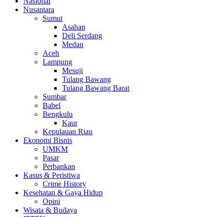
Nasional
Nusantara
Sumut
Asahan
Deli Serdang
Medan
Aceh
Lampung
Mesuji
Tulang Bawang
Tulang Bawang Barat
Sumbar
Babel
Bengkulu
Kaur
Kepulauan Riau
Ekonomi Bisnis
UMKM
Pasar
Perbankan
Kasus & Peristiwa
Crime History
Kesehatan & Gaya Hidup
Opini
Wisata & Budaya