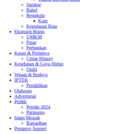
Sumbar
Babel
Bengkulu
Kaur
Kepulauan Riau
Ekonomi Bisnis
UMKM
Pasar
Perbankan
Kasus & Peristiwa
Crime History
Kesehatan & Gaya Hidup
Opini
Wisata & Budaya
IPTEK
Pendidikan
Olahraga
Advertorial
Politik
Pemilu 2024
Paripurna
Islam Mozaik
Ramadhan
Pemprov Sumsel