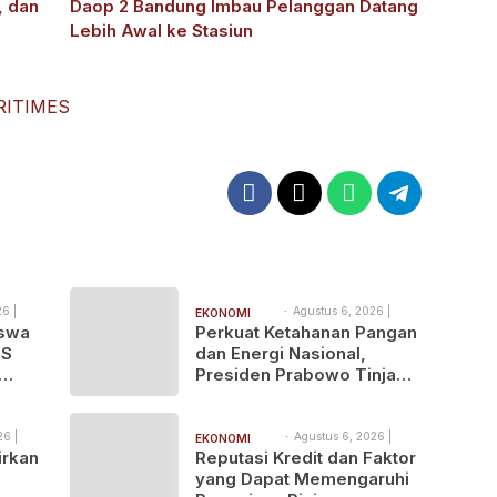
, dan
Daop 2 Bandung Imbau Pelanggan Datang
Lebih Awal ke Stasiun
RITIMES
6 |
Agustus 6, 2026 |
EKONOMI
8:40 pm
iswa
Perkuat Ketahanan Pangan
BISNIS
US
dan Energi Nasional,
Presiden Prabowo Tinjau
u
Hilirisasi Bioetanol PTPN I
(Persero), Subholding
Perkebunan Nusantara
26 |
Agustus 6, 2026 |
EKONOMI
7:16 pm
irkan
Reputasi Kredit dan Faktor
BISNIS
yang Dapat Memengaruhi