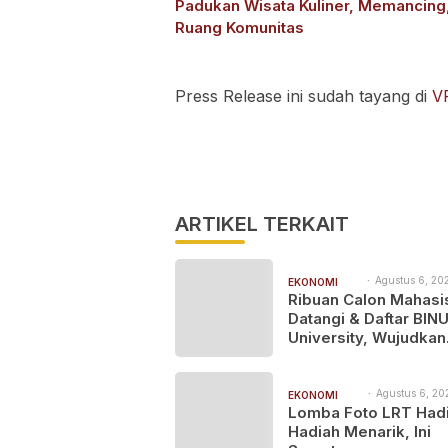
Padukan Wisata Kuliner, Memancing
Ruang Komunitas
Press Release ini sudah tayang di
V
ARTIKEL TERKAIT
Agustus 6, 202
EKONOMI
9:00 pm
Ribuan Calon Mahas
BISNIS
Datangi & Daftar BIN
University, Wujudkan
Langkah Awal Menuj
Karier Global
Agustus 6, 20
EKONOMI
8:27 pm
Lomba Foto LRT Had
BISNIS
Hadiah Menarik, Ini