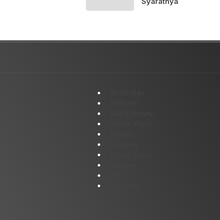
Syaratnya
Kesehatan
Website
Make Money
Warna Warni
Beauty
Reviews
Resep Dapur
Blogger
Tips
Adsense