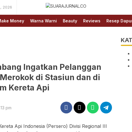
, 2026
SUARAJURNAL.CO
ake Money
Warna Warni
Beauty
Reviews
Resep Dapu
KAT
embang Ingatkan Pelanggan
Merokok di Stasiun dan di
m Kereta Api
:13 pm
eta Api Indonesia (Persero) Divisi Regional III