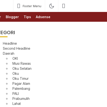
Footer Menu
r
Blogger
Tips
Adsense
EGORI
Headline
Second Headline
Daerah
OKI
Musi Rawas
Oku Selatan
Oku
Oku Timur
Pagar Alam
Palembang
PALI
Prabumulih
Lahat