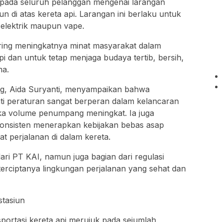
pada seluruh pelanggan mengenai larangan
n di atas kereta api. Larangan ini berlaku untuk
 elektrik maupun vape.
iring meningkatnya minat masyarakat dalam
i dan untuk tetap menjaga budaya tertib, bersih,
ma.
g, Aida Suryanti, menyampaikan bahwa
i peraturan sangat berperan dalam kelancaran
tika volume penumpang meningkat. Ia juga
nsisten menerapkan kebijakan bebas asap
t perjalanan di dalam kereta.
ari PT KAI, namun juga bagian dari regulasi
 terciptanya lingkungan perjalanan yang sehat dan
sportasi kereta api merujuk pada sejumlah