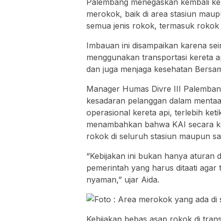
Palembang menegaskan kembali ke
merokok, baik di area stasiun maupu
semua jenis rokok, termasuk rokok
Imbauan ini disampaikan karena se
menggunakan transportasi kereta ap
dan juga menjaga kesehatan Bersa
Manager Humas Divre III Palemban
kesadaran pelanggan dalam mentaat
operasional kereta api, terlebih ke
menambahkan bahwa KAI secara ko
rokok di seluruh stasiun maupun saa
“Kebijakan ini bukan hanya aturan d
pemerintah yang harus ditaati agar
nyaman,” ujar Aida.
Kebijakan bebas asap rokok di tran