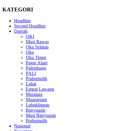
KATEGORI
Headline
Second Headline
Daerah
OKI
Musi Rawas
Oku Selatan
Oku
Oku Timur
Pagar Alam
Palembang
PALI
Prabumulih
Lahat
Empat Lawang
Muratara
Muaraenim
Lubukliggau
Banyuasin
Musi Banyuasin
Prabumulih
Nasional