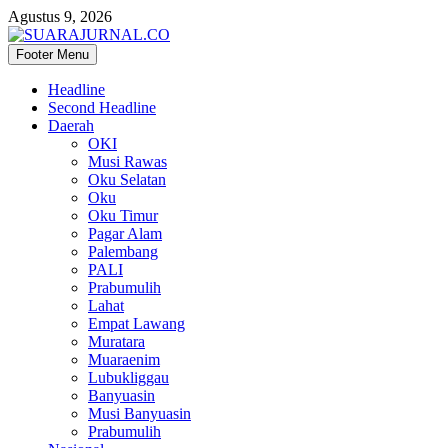
Agustus 9, 2026
Footer Menu
SUARAJURNAL.CO
Headline
Second Headline
Daerah
OKI
Musi Rawas
Oku Selatan
Oku
Oku Timur
Pagar Alam
Palembang
PALI
Prabumulih
Lahat
Empat Lawang
Muratara
Muaraenim
Lubukliggau
Banyuasin
Musi Banyuasin
Prabumulih