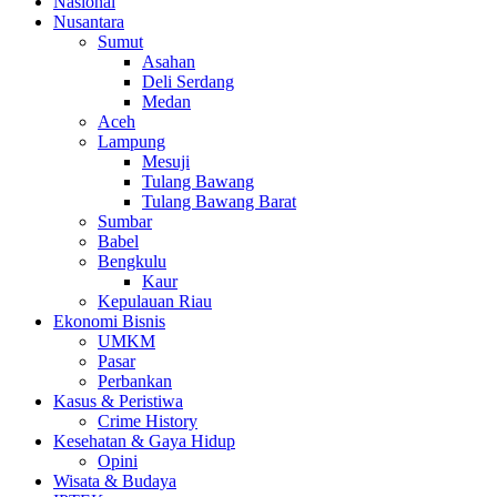
Nasional
Nusantara
Sumut
Asahan
Deli Serdang
Medan
Aceh
Lampung
Mesuji
Tulang Bawang
Tulang Bawang Barat
Sumbar
Babel
Bengkulu
Kaur
Kepulauan Riau
Ekonomi Bisnis
UMKM
Pasar
Perbankan
Kasus & Peristiwa
Crime History
Kesehatan & Gaya Hidup
Opini
Wisata & Budaya