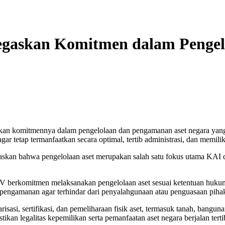
egaskan Komitmen dalam Pengel
kan komitmennya dalam pengelolaan dan pengamanan aset negara yang
r tetap termanfaatkan secara optimal, tertib administrasi, dan memili
skan bahwa pengelolaan aset merupakan salah satu fokus utama KAI d
V berkomitmen melaksanakan pengelolaan aset sesuai ketentuan hukum
engamanan agar terhindar dari penyalahgunaan atau penguasaan pihak 
asi, sertifikasi, dan pemeliharaan fisik aset, termasuk tanah, banguna
an legalitas kepemilikan serta pemanfaatan aset negara berjalan terti