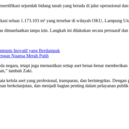
ertifikasi sejumlah bidang tanah yang berada di jalur operasional da
tifikasi seluas 1.173.103 m² yang tersebar di wilayah OKU, Lampung 
atau dimanfaatkan tanpa izin. Langkah ini dilakukan secara persuasif 
mimpin Inovatif yang Berdampak
ngan Nuansa Merah Putih
a negara, tetapi juga memastikan setiap aset benar-benar memberikan 
tan,” tambah Zaki.
 kelola aset yang profesional, transparan, dan berintegritas. Dengan 
berkelanjutan, dan menjadi bagian penting dalam pelayanan publik be