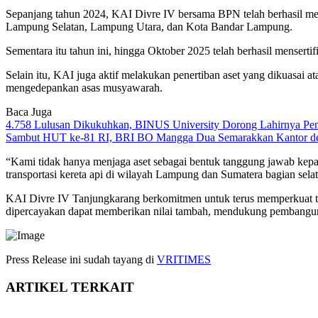
Sepanjang tahun 2024, KAI Divre IV bersama BPN telah berhasil mens
Lampung Selatan, Lampung Utara, dan Kota Bandar Lampung.
Sementara itu tahun ini, hingga Oktober 2025 telah berhasil menser
Selain itu, KAI juga aktif melakukan penertiban aset yang dikuasai 
mengedepankan asas musyawarah.
Baca Juga
4.758 Lulusan Dikukuhkan, BINUS University Dorong Lahirnya Pe
Sambut HUT ke-81 RI, BRI BO Mangga Dua Semarakkan Kantor de
“Kami tidak hanya menjaga aset sebagai bentuk tanggung jawab kepad
transportasi kereta api di wilayah Lampung dan Sumatera bagian sela
KAI Divre IV Tanjungkarang berkomitmen untuk terus memperkuat tata
dipercayakan dapat memberikan nilai tambah, mendukung pembangunan 
Press Release ini sudah tayang di
VRITIMES
ARTIKEL TERKAIT