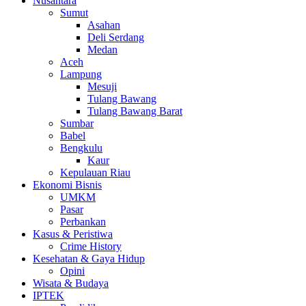
Nusantara
Sumut
Asahan
Deli Serdang
Medan
Aceh
Lampung
Mesuji
Tulang Bawang
Tulang Bawang Barat
Sumbar
Babel
Bengkulu
Kaur
Kepulauan Riau
Ekonomi Bisnis
UMKM
Pasar
Perbankan
Kasus & Peristiwa
Crime History
Kesehatan & Gaya Hidup
Opini
Wisata & Budaya
IPTEK