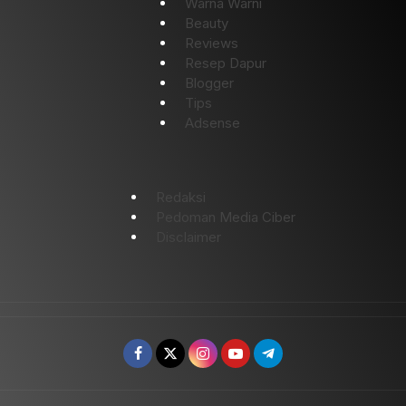
Warna Warni
Beauty
Reviews
Resep Dapur
Blogger
Tips
Adsense
Redaksi
Pedoman Media Ciber
Disclaimer