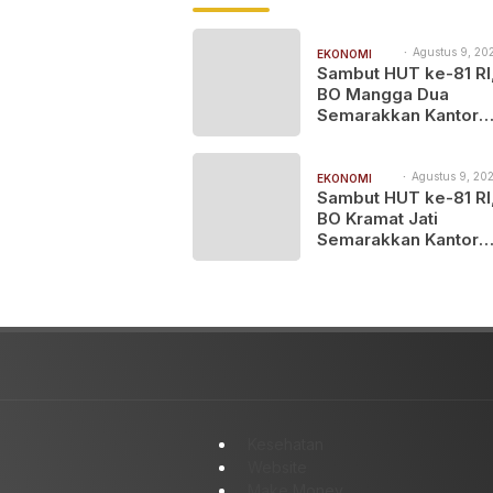
Agustus 9, 202
EKONOMI
11:30 am
Sambut HUT ke-81 RI,
BISNIS
BO Mangga Dua
Semarakkan Kantor
dengan Nuansa Mer
Putih
Agustus 9, 202
EKONOMI
10:30 am
Sambut HUT ke-81 RI,
BISNIS
BO Kramat Jati
Semarakkan Kantor
dengan Dekorasi Me
Putih
Kesehatan
Website
Make Money