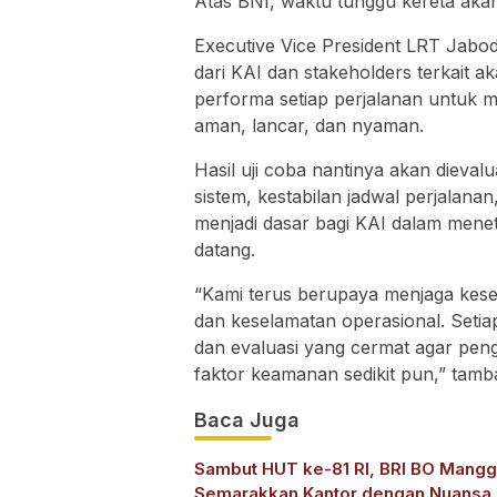
Atas BNI, waktu tunggu kereta akan 
Executive Vice President LRT Jabo
dari KAI dan stakeholders terkait 
performa setiap perjalanan untuk 
aman, lancar, dan nyaman.
Hasil uji coba nantinya akan dieva
sistem, kestabilan jadwal perjalan
menjadi dasar bagi KAI dalam menet
datang.
“Kami terus berupaya menjaga kese
dan keselamatan operasional. Setia
dan evaluasi yang cermat agar pe
faktor keamanan sedikit pun,” tamb
Baca Juga
Sambut HUT ke-81 RI, BRI BO Mang
Semarakkan Kantor dengan Nuansa