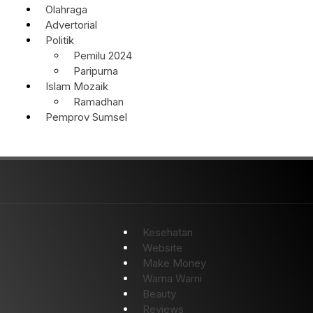
Olahraga
Advertorial
Politik
Pemilu 2024
Paripurna
Islam Mozaik
Ramadhan
Pemprov Sumsel
Kesehatan
Website
Make Money
Warna Warni
Beauty
Reviews