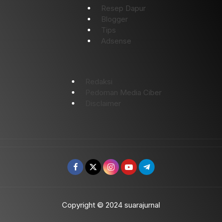
Resep Dapur
Blogger
Tips
Adsense
Redaksi
Pedoman Media Ciber
Disclaimer
Copyright © 2024 suarajurnal