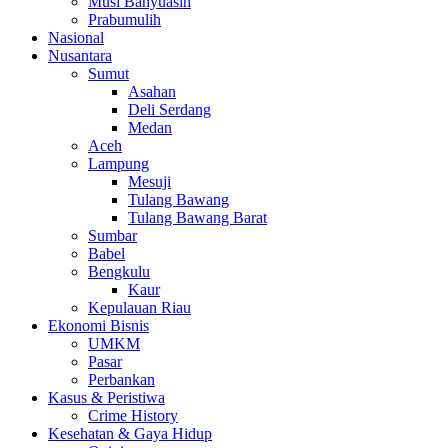
Musi Banyuasin
Prabumulih
Nasional
Nusantara
Sumut
Asahan
Deli Serdang
Medan
Aceh
Lampung
Mesuji
Tulang Bawang
Tulang Bawang Barat
Sumbar
Babel
Bengkulu
Kaur
Kepulauan Riau
Ekonomi Bisnis
UMKM
Pasar
Perbankan
Kasus & Peristiwa
Crime History
Kesehatan & Gaya Hidup