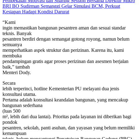
Pembekalan Motivasi dan Sharing Session Bersama Direktur Mikro
BRI BO Sudirman Semanggi Gelar Simulasi BCM, Perkuat
Kesiapan Hadapi Kondisi Darurat
“Kami
ingin memastikan bangunan pesantren aman dan sesuai standar
teknis. Banyak
pesantren berdiri dengan semangat gotong royong, namun belum
semuanya
memperhatikan aspek struktur dan perizinan. Karena itu, kami
membuka
pendampingan gratis agar proses perizinan dan asesmen berjalan
baik,” tambah
Menteri Dody.
Secara
lebih terperinci, hotline Kementerian PU melayani dua jenis
konsultasi utama.
Pertama adalah konsultasi keandalan bangunan, yang mencakup
bangunan sederhana
(luas 500
m², lebih dari dua lantai). Prioritas pada layanan ini diberikan bagi
pondok
pesantren, sekolah, panti asuhan, dan yayasan yang belum memiliki
kemampuan
teknis, belum mengantongi Persetujuan Bangunan Gedung (PBG),