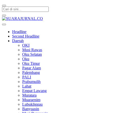
SUARAJURNAL.CO
Headline
Second Headline
Daerah
OKI
Musi Rawas
Oku Selatan
Oku
Oku Timur
Pagar Alam
Palembang
PALI
Prabumulih
Lahat
Empat Lawang
Muratara
Muaraenim
Lubukliggau
Banyuasin