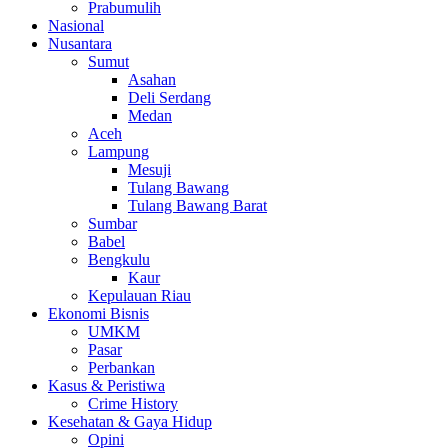
Prabumulih
Nasional
Nusantara
Sumut
Asahan
Deli Serdang
Medan
Aceh
Lampung
Mesuji
Tulang Bawang
Tulang Bawang Barat
Sumbar
Babel
Bengkulu
Kaur
Kepulauan Riau
Ekonomi Bisnis
UMKM
Pasar
Perbankan
Kasus & Peristiwa
Crime History
Kesehatan & Gaya Hidup
Opini