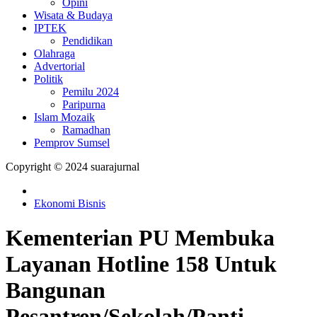
Opini
Wisata & Budaya
IPTEK
Pendidikan
Olahraga
Advertorial
Politik
Pemilu 2024
Paripurna
Islam Mozaik
Ramadhan
Pemprov Sumsel
Copyright © 2024 suarajurnal
Ekonomi Bisnis
Kementerian PU Membuka
Layanan Hotline 158 Untuk
Bangunan
Pesantren/Sekolah/Panti