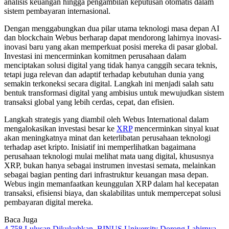
analisis keuangan hingga pengambilan keputusan otomatis dalam
sistem pembayaran internasional.
Dengan menggabungkan dua pilar utama teknologi masa depan AI
dan blockchain Webus berharap dapat mendorong lahirnya inovasi-
inovasi baru yang akan memperkuat posisi mereka di pasar global.
Investasi ini mencerminkan komitmen perusahaan dalam
menciptakan solusi digital yang tidak hanya canggih secara teknis,
tetapi juga relevan dan adaptif terhadap kebutuhan dunia yang
semakin terkoneksi secara digital. Langkah ini menjadi salah satu
bentuk transformasi digital yang ambisius untuk mewujudkan sistem
transaksi global yang lebih cerdas, cepat, dan efisien.
Langkah strategis yang diambil oleh Webus International dalam
mengalokasikan investasi besar ke
XRP
mencerminkan sinyal kuat
akan meningkatnya minat dan keterlibatan perusahaan teknologi
terhadap aset kripto. Inisiatif ini memperlihatkan bagaimana
perusahaan teknologi mulai melihat mata uang digital, khususnya
XRP, bukan hanya sebagai instrumen investasi semata, melainkan
sebagai bagian penting dari infrastruktur keuangan masa depan.
Webus ingin memanfaatkan keunggulan XRP dalam hal kecepatan
transaksi, efisiensi biaya, dan skalabilitas untuk mempercepat solusi
pembayaran digital mereka.
Baca Juga
4.758 Lulusan Dikukuhkan, BINUS University Dorong Lahirnya