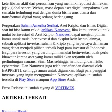
keterlibatan aktif dari perusahaan yang memiliki reputasi dan rekam
jejak global seperti Webus, masa depan aset digital tampaknya akan
semakin terhubung erat dengan dunia bisnis arus utama dan
transformasi digital yang sedang berlangsung.
Pergerakan
Saham Amerika Serikat
, Aset Kripto, dan Emas Digital
saat ini bisa kamu cek di
aplikasi Nanovest.
Jika kamu tertarik untuk
mulai berinvestasi di Aset Kripto,
Nanovest
dapat menjadi pilihan
kamu untuk mulai berinvestasi dan eksplor koin kripto lainnya,
sebuah aplikasi investasi saham & kripto yang terpercaya dan aman
yang dapat menjadi pilihan terbaik bagi para investor di Indonesia.
Bagi para investor yang baru ingin memulai berinvestasi tidak perlu
khawatir karena aset yang kamu miliki akan terjamin oleh
perlindungan asuransi Sinar Mas sehingga terlindungi dari risiko
cybercrime. Dan Nanovest juga telah terdaftar dan diawasi oleh
BAPPEBTI, sehingga aman untuk digunakan. Bagi para penggiat
investasi yang ingin menggunakan Nanovest, aplikasi ini sudah
tersedia di
Play Store
maupun
App Store
Anda.
Press Release ini sudah tayang di
VRITIMES
ARTIKEL TERKAIT
Ekonomi Bisnis