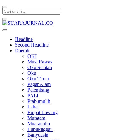
SUARAJURNAL.CO
Headline
Second Headline
Daerah
OKI
Musi Rawas
Oku Selatan
Oku
Oku Timur
Pagar Alam
Palembang
PALI
Prabumulih
Lahat
Empat Lawang
Muratara
Muaraenim
Lubukliggau
Banyuasin