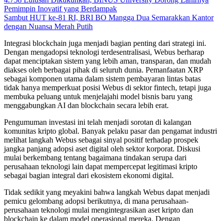
Pemimpin Inovatif yang Berdampak
Sambut HUT ke-81 RI, BRI BO Mangga Dua Semarakkan Kantor
dengan Nuansa Merah Putih
Integrasi blockchain juga menjadi bagian penting dari strategi ini.
Dengan mengadopsi teknologi terdesentralisasi, Webus berharap
dapat menciptakan sistem yang lebih aman, transparan, dan mudah
diakses oleh berbagai pihak di seluruh dunia. Pemanfaatan XRP
sebagai komponen utama dalam sistem pembayaran lintas batas
tidak hanya memperkuat posisi Webus di sektor fintech, tetapi juga
membuka peluang untuk menjelajahi model bisnis baru yang
menggabungkan AI dan blockchain secara lebih erat.
Pengumuman investasi ini telah menjadi sorotan di kalangan
komunitas kripto global. Banyak pelaku pasar dan pengamat industri
melihat langkah Webus sebagai sinyal positif terhadap prospek
jangka panjang adopsi aset digital oleh sektor korporat. Diskusi
mulai berkembang tentang bagaimana tindakan serupa dari
perusahaan teknologi lain dapat mempercepat legitimasi kripto
sebagai bagian integral dari ekosistem ekonomi digital.
Tidak sedikit yang meyakini bahwa langkah Webus dapat menjadi
pemicu gelombang adopsi berikutnya, di mana perusahaan-
perusahaan teknologi mulai mengintegrasikan aset kripto dan
blockchain ke dalam model operasional mereka. Dengan