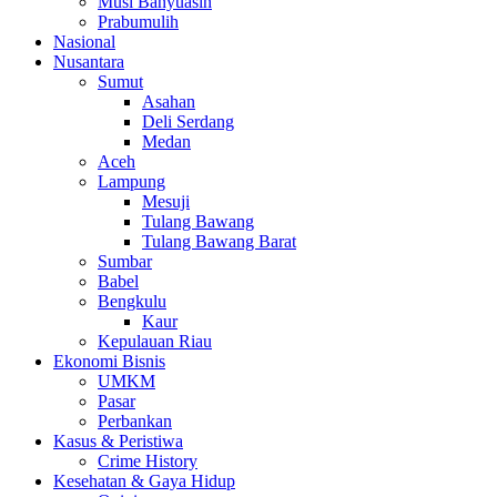
Musi Banyuasin
Prabumulih
Nasional
Nusantara
Sumut
Asahan
Deli Serdang
Medan
Aceh
Lampung
Mesuji
Tulang Bawang
Tulang Bawang Barat
Sumbar
Babel
Bengkulu
Kaur
Kepulauan Riau
Ekonomi Bisnis
UMKM
Pasar
Perbankan
Kasus & Peristiwa
Crime History
Kesehatan & Gaya Hidup