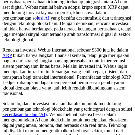
perusahaan-perusahaan teknologi terhadap integrasi antara AI dan
aset digital. Webus menilai bahwa adopsi kripto seperti XRP dapat
mendukung inovasi layanan mereka, khususnya dalam
pengembangan
solusi AI
yang bersifat desentralistik dan terintegrasi
dengan teknologi blockchain. Dengan demikian, rencana investasi
ini tidak hanya berdampak pada neraca keuangan perusahaan, tetapi
juga menjadi sinyal kuat terhadap arah transformasi digital di sektor
teknologi global.
Rencana investasi Webus International sebesar $300 juta ke dalam
XRP
bukan hanya langkah finansial semata, tetapi juga merupakan
bagian dari strategi jangka panjang perusahaan untuk merevolusi
sistem pembayaran lintas batas. Melalui investasi ini, Webus ingin
menciptakan infrastruktur keuangan yang lebih cepat, efisien, dan
transparan bagi transaksi internasional. Pemanfaatan teknologi XRP
Ledger diharapkan dapat mempercepat pemrosesan pembayaran
global dengan biaya yang jauh lebih rendah dibandingkan sistem
tradisional.
Selain itu, dana investasi ini akan diarahkan untuk mendukung
pengembangan teknologi blockchain yang terintegrasi dengan solusi
kecerdasan buatan (AI)
. Webus melihat potensi besar dalam
menggabungkan AI dan blockchain untuk menciptakan ekosistem
digital yang aman, otonom, dan berbasis data real-time. Teknologi
ini diyakini mampu mengoptimalkan berbagai sektor, mulai dari