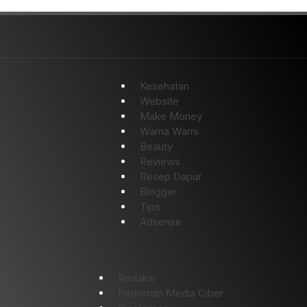
Kesehatan
Website
Make Money
Warna Warni
Beauty
Reviews
Resep Dapur
Blogger
Tips
Adsense
Redaksi
Pedoman Media Ciber