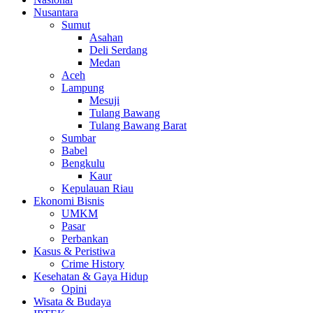
Nusantara
Sumut
Asahan
Deli Serdang
Medan
Aceh
Lampung
Mesuji
Tulang Bawang
Tulang Bawang Barat
Sumbar
Babel
Bengkulu
Kaur
Kepulauan Riau
Ekonomi Bisnis
UMKM
Pasar
Perbankan
Kasus & Peristiwa
Crime History
Kesehatan & Gaya Hidup
Opini
Wisata & Budaya