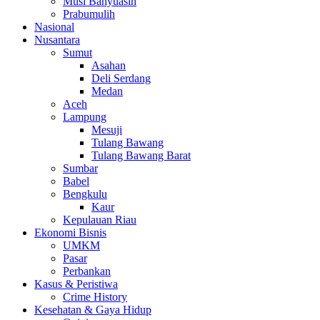
Musi Banyuasin
Prabumulih
Nasional
Nusantara
Sumut
Asahan
Deli Serdang
Medan
Aceh
Lampung
Mesuji
Tulang Bawang
Tulang Bawang Barat
Sumbar
Babel
Bengkulu
Kaur
Kepulauan Riau
Ekonomi Bisnis
UMKM
Pasar
Perbankan
Kasus & Peristiwa
Crime History
Kesehatan & Gaya Hidup