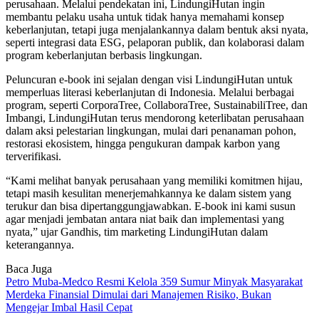
perusahaan. Melalui pendekatan ini, LindungiHutan ingin
membantu pelaku usaha untuk tidak hanya memahami konsep
keberlanjutan, tetapi juga menjalankannya dalam bentuk aksi nyata,
seperti integrasi data ESG, pelaporan publik, dan kolaborasi dalam
program keberlanjutan berbasis lingkungan.
Peluncuran e-book ini sejalan dengan visi LindungiHutan untuk
memperluas literasi keberlanjutan di Indonesia. Melalui berbagai
program, seperti CorporaTree, CollaboraTree, SustainabiliTree, dan
Imbangi, LindungiHutan terus mendorong keterlibatan perusahaan
dalam aksi pelestarian lingkungan, mulai dari penanaman pohon,
restorasi ekosistem, hingga pengukuran dampak karbon yang
terverifikasi.
“Kami melihat banyak perusahaan yang memiliki komitmen hijau,
tetapi masih kesulitan menerjemahkannya ke dalam sistem yang
terukur dan bisa dipertanggungjawabkan. E-book ini kami susun
agar menjadi jembatan antara niat baik dan implementasi yang
nyata,” ujar Gandhis, tim marketing LindungiHutan dalam
keterangannya.
Baca Juga
Petro Muba-Medco Resmi Kelola 359 Sumur Minyak Masyarakat
Merdeka Finansial Dimulai dari Manajemen Risiko, Bukan
Mengejar Imbal Hasil Cepat