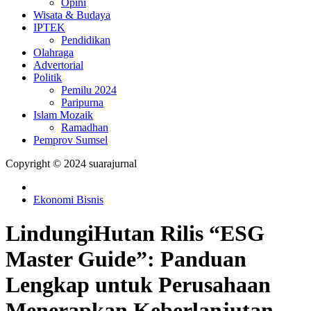
Opini
Wisata & Budaya
IPTEK
Pendidikan
Olahraga
Advertorial
Politik
Pemilu 2024
Paripurna
Islam Mozaik
Ramadhan
Pemprov Sumsel
Copyright © 2024 suarajurnal
Ekonomi Bisnis
LindungiHutan Rilis “ESG
Master Guide”: Panduan
Lengkap untuk Perusahaan
Menerapkan Keberlanjutan