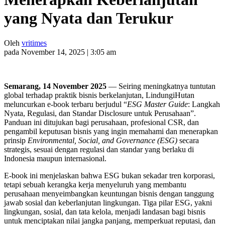
yang Nyata dan Terukur
Oleh
vritimes
pada November 14, 2025 | 3:05 am
Semarang, 14 November 2025
— Seiring meningkatnya tuntutan
global terhadap praktik bisnis berkelanjutan, LindungiHutan
meluncurkan e-book terbaru berjudul “
ESG Master Guide
: Langkah
Nyata, Regulasi, dan Standar Disclosure untuk Perusahaan”.
Panduan ini ditujukan bagi perusahaan, profesional CSR, dan
pengambil keputusan bisnis yang ingin memahami dan menerapkan
prinsip
Environmental, Social, and Governance (ESG)
secara
strategis, sesuai dengan regulasi dan standar yang berlaku di
Indonesia maupun internasional.
E-book ini menjelaskan bahwa ESG bukan sekadar tren korporasi,
tetapi sebuah kerangka kerja menyeluruh yang membantu
perusahaan menyeimbangkan keuntungan bisnis dengan tanggung
jawab sosial dan keberlanjutan lingkungan. Tiga pilar ESG, yakni
lingkungan, sosial, dan tata kelola, menjadi landasan bagi bisnis
untuk menciptakan nilai jangka panjang, memperkuat reputasi, dan