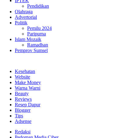
IPTEK
Pendidikan
Olahraga
Advertorial
Politik
Pemilu 2024
Paripurna
Islam Mozaik
Ramadhan
Pemprov Sumsel
Kesehatan
Website
Make Money
Warna Warni
Beauty
Reviews
Resep Dapur
Blogger
Tips
Adsense
Redaksi
Pedoman Media Ciber