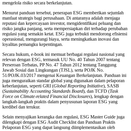
mengelola risiko secara berkelanjutan.
Menurut panduan tersebut, penerapan ESG memberikan sejumlah
manfaat strategis bagi perusahaan. Di antaranya adalah menjaga
reputasi dan kepercayaan investor, mengidentifikasi peluang dan
risiko jangka panjang, serta mempersiapkan diri terhadap perubahan
regulasi yang semakin ketat. ESG juga terbukti mendorong efisiensi
operasional, mengurangi biaya, serta meningkatkan inovasi dan
loyalitas pemangku kepentingan.
Secara hukum, e-book ini memuat berbagai regulasi nasional yang
relevan dengan ESG, termasuk UU No. 40 Tahun 2007 tentang
Perseroan Terbatas, PP No. 47 Tahun 2012 tentang Tanggung
Jawab Sosial dan Lingkungan (TJSL), serta POJK No.
51/POJK.03/2017 mengenai Keuangan Berkelanjutan. Panduan ini
juga menguraikan standar global yang digunakan dalam pelaporan
keberlanjutan, seperti GRI (
Global Reporting Initiative
), SASB
(
Sustainability Accounting Standards Board
), dan TCFD (
Task
Force on Climate-related Financial Disclosures
), lengkap dengan
langkah-langkah praktis dalam penyusunan laporan ESG yang
kredibel dan terukur.
Selain menyajikan kerangka dan regulasi, ESG Master Guide juga
dilengkapi dengan ESG Audit Checklist dan Panduan Praktis
Pelaporan ESG yang dapat langsung diimplementasikan oleh