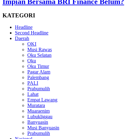
Impian Bersama BRI Finance Belum?
KATEGORI
Headline
Second Headline
Daerah
OKI
Musi Rawas
Oku Selatan
Oku
Oku Timur
Pagar Alam
Palembang
PALI
Prabumulih
Lahat
Empat Lawang
Muratara
Muaraenim
Lubukliggau
Banyuasin
Musi Banyuasin
Prabumulih
Nasional