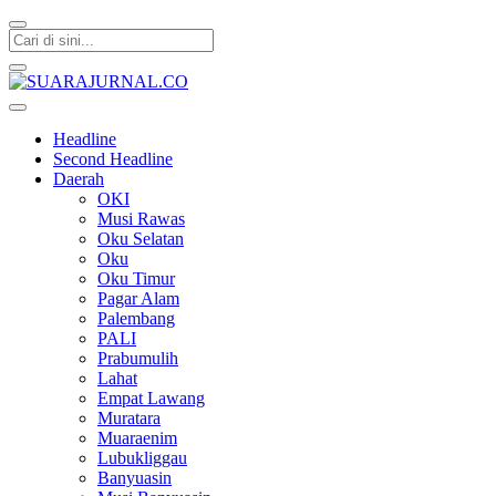
SUARAJURNAL.CO
Headline
Second Headline
Daerah
OKI
Musi Rawas
Oku Selatan
Oku
Oku Timur
Pagar Alam
Palembang
PALI
Prabumulih
Lahat
Empat Lawang
Muratara
Muaraenim
Lubukliggau
Banyuasin