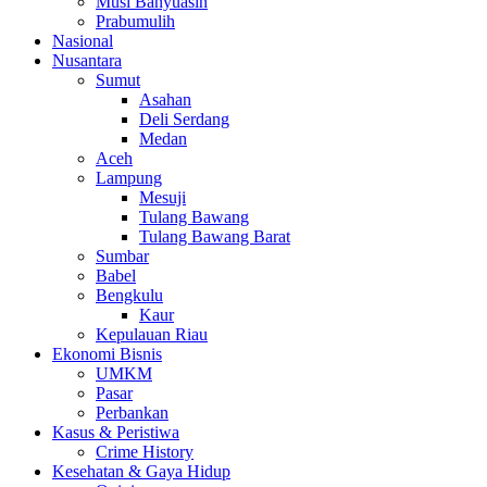
Musi Banyuasin
Prabumulih
Nasional
Nusantara
Sumut
Asahan
Deli Serdang
Medan
Aceh
Lampung
Mesuji
Tulang Bawang
Tulang Bawang Barat
Sumbar
Babel
Bengkulu
Kaur
Kepulauan Riau
Ekonomi Bisnis
UMKM
Pasar
Perbankan
Kasus & Peristiwa
Crime History
Kesehatan & Gaya Hidup