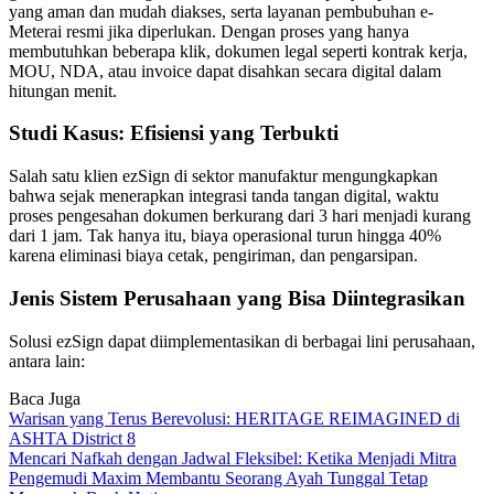
yang aman dan mudah diakses, serta layanan pembubuhan e-
Meterai resmi jika diperlukan. Dengan proses yang hanya
membutuhkan beberapa klik, dokumen legal seperti kontrak kerja,
MOU, NDA, atau invoice dapat disahkan secara digital dalam
hitungan menit.
Studi Kasus: Efisiensi yang Terbukti
Salah satu klien ezSign di sektor manufaktur mengungkapkan
bahwa sejak menerapkan integrasi tanda tangan digital, waktu
proses pengesahan dokumen berkurang dari 3 hari menjadi kurang
dari 1 jam. Tak hanya itu, biaya operasional turun hingga 40%
karena eliminasi biaya cetak, pengiriman, dan pengarsipan.
Jenis Sistem Perusahaan yang Bisa Diintegrasikan
Solusi ezSign dapat diimplementasikan di berbagai lini perusahaan,
antara lain:
Baca Juga
Warisan yang Terus Berevolusi: HERITAGE REIMAGINED di
ASHTA District 8
Mencari Nafkah dengan Jadwal Fleksibel: Ketika Menjadi Mitra
Pengemudi Maxim Membantu Seorang Ayah Tunggal Tetap