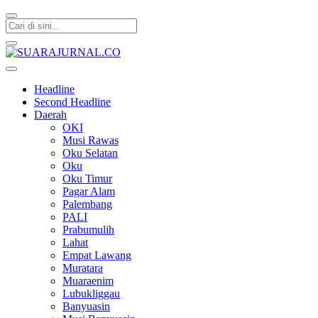
SUARAJURNAL.CO
Headline
Second Headline
Daerah
OKI
Musi Rawas
Oku Selatan
Oku
Oku Timur
Pagar Alam
Palembang
PALI
Prabumulih
Lahat
Empat Lawang
Muratara
Muaraenim
Lubukliggau
Banyuasin