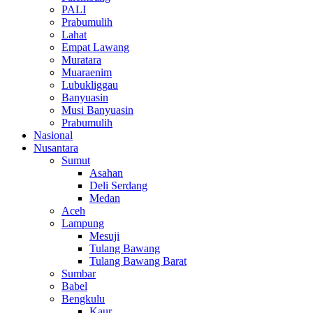
PALI
Prabumulih
Lahat
Empat Lawang
Muratara
Muaraenim
Lubukliggau
Banyuasin
Musi Banyuasin
Prabumulih
Nasional
Nusantara
Sumut
Asahan
Deli Serdang
Medan
Aceh
Lampung
Mesuji
Tulang Bawang
Tulang Bawang Barat
Sumbar
Babel
Bengkulu
Kaur