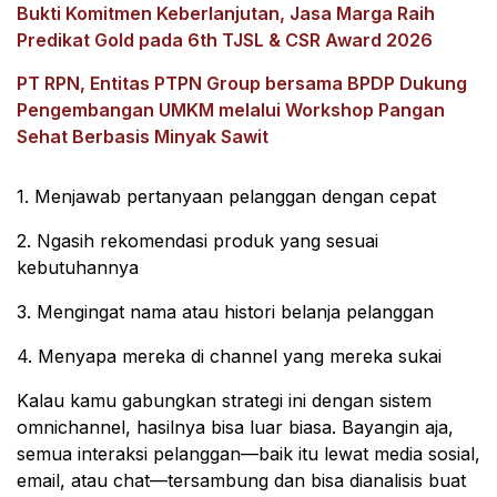
Bukti Komitmen Keberlanjutan, Jasa Marga Raih
Predikat Gold pada 6th TJSL & CSR Award 2026
PT RPN, Entitas PTPN Group bersama BPDP Dukung
Pengembangan UMKM melalui Workshop Pangan
Sehat Berbasis Minyak Sawit
1. Menjawab pertanyaan pelanggan dengan cepat
2. Ngasih rekomendasi produk yang sesuai
kebutuhannya
3. Mengingat nama atau histori belanja pelanggan
4. Menyapa mereka di channel yang mereka sukai
Kalau kamu gabungkan strategi ini dengan sistem
omnichannel, hasilnya bisa luar biasa. Bayangin aja,
semua interaksi pelanggan—baik itu lewat media sosial,
email, atau chat—tersambung dan bisa dianalisis buat