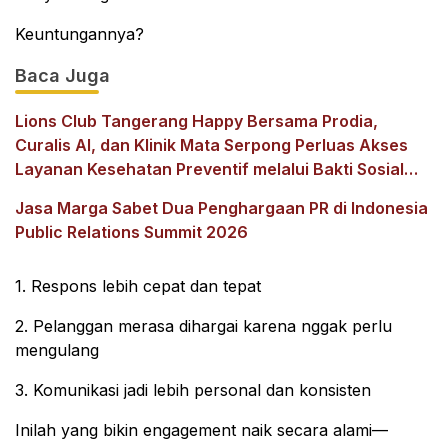
Keuntungannya?
Baca Juga
Lions Club Tangerang Happy Bersama Prodia,
Curalis AI, dan Klinik Mata Serpong Perluas Akses
Layanan Kesehatan Preventif melalui Bakti Sosial
Kesehatan
Jasa Marga Sabet Dua Penghargaan PR di Indonesia
Public Relations Summit 2026
1. Respons lebih cepat dan tepat
2. Pelanggan merasa dihargai karena nggak perlu
mengulang
3. Komunikasi jadi lebih personal dan konsisten
Inilah yang bikin engagement naik secara alami—