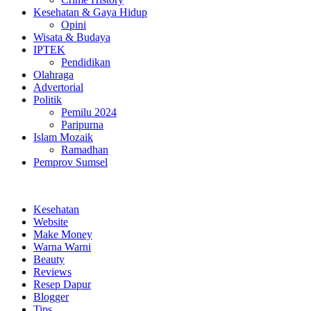
Kesehatan & Gaya Hidup
Opini
Wisata & Budaya
IPTEK
Pendidikan
Olahraga
Advertorial
Politik
Pemilu 2024
Paripurna
Islam Mozaik
Ramadhan
Pemprov Sumsel
Kesehatan
Website
Make Money
Warna Warni
Beauty
Reviews
Resep Dapur
Blogger
Tips