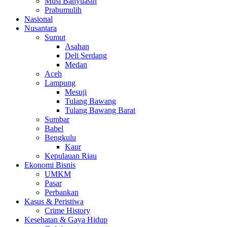
Musi Banyuasin
Prabumulih
Nasional
Nusantara
Sumut
Asahan
Deli Serdang
Medan
Aceh
Lampung
Mesuji
Tulang Bawang
Tulang Bawang Barat
Sumbar
Babel
Bengkulu
Kaur
Kepulauan Riau
Ekonomi Bisnis
UMKM
Pasar
Perbankan
Kasus & Peristiwa
Crime History
Kesehatan & Gaya Hidup