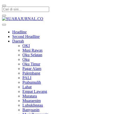
SUARAJURNAL.CO
Headline
Second Headline
Daerah
OKI
Musi Rawas
Oku Selatan
Oku
Oku Timur
Pagar Alam
Palembang
PALI
Prabumulih
Lahat
Empat Lawang
Muratara
Muaraenim
Lubukliggau
Banyuasin