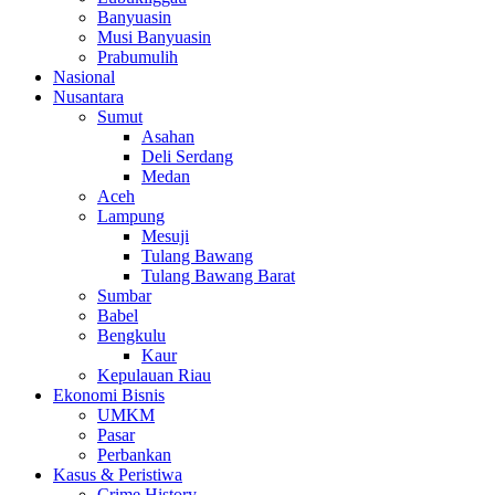
Banyuasin
Musi Banyuasin
Prabumulih
Nasional
Nusantara
Sumut
Asahan
Deli Serdang
Medan
Aceh
Lampung
Mesuji
Tulang Bawang
Tulang Bawang Barat
Sumbar
Babel
Bengkulu
Kaur
Kepulauan Riau
Ekonomi Bisnis
UMKM
Pasar
Perbankan
Kasus & Peristiwa
Crime History