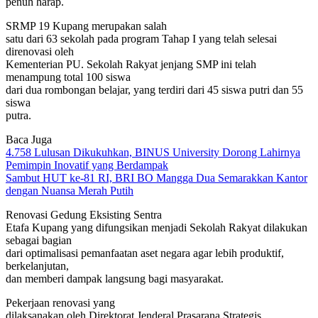
penuh harap.
SRMP 19 Kupang merupakan salah
satu dari 63 sekolah pada program Tahap I yang telah selesai
direnovasi oleh
Kementerian PU. Sekolah Rakyat jenjang SMP ini telah
menampung total 100 siswa
dari dua rombongan belajar, yang terdiri dari 45 siswa putri dan 55
siswa
putra.
Baca Juga
4.758 Lulusan Dikukuhkan, BINUS University Dorong Lahirnya
Pemimpin Inovatif yang Berdampak
Sambut HUT ke-81 RI, BRI BO Mangga Dua Semarakkan Kantor
dengan Nuansa Merah Putih
Renovasi Gedung Eksisting Sentra
Etafa Kupang yang difungsikan menjadi Sekolah Rakyat dilakukan
sebagai bagian
dari optimalisasi pemanfaatan aset negara agar lebih produktif,
berkelanjutan,
dan memberi dampak langsung bagi masyarakat.
Pekerjaan renovasi yang
dilaksanakan oleh Direktorat Jenderal Prasarana Strategis