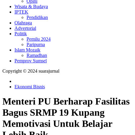
Opini
Wisata & Budaya
IPTEK
Pendidikan
Olahraga
Advertorial
Politik
Pemilu 2024
Paripurna
Islam Mozaik
Ramadhan
Pemprov Sumsel
Copyright © 2024 suarajurnal
Ekonomi Bisnis
Menteri PU Berharap Fasilitas
Bagus SRMP 19 Kupang
Memotivasi Untuk Belajar
Lebih Baik