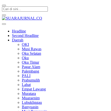
SUARAJURNAL.CO
Headline
Second Headline
Daerah
OKI
Musi Rawas
Oku Selatan
Oku
Oku Timur
Pagar Alam
Palembang
PALI
Prabumulih
Lahat
Empat Lawang
Muratara
Muaraenim
Lubukliggau
Banyuasin