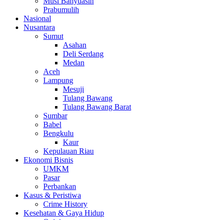
Musi Banyuasin
Prabumulih
Nasional
Nusantara
Sumut
Asahan
Deli Serdang
Medan
Aceh
Lampung
Mesuji
Tulang Bawang
Tulang Bawang Barat
Sumbar
Babel
Bengkulu
Kaur
Kepulauan Riau
Ekonomi Bisnis
UMKM
Pasar
Perbankan
Kasus & Peristiwa
Crime History
Kesehatan & Gaya Hidup