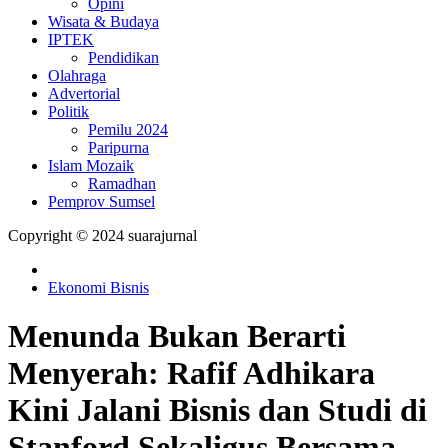
Opini
Wisata & Budaya
IPTEK
Pendidikan
Olahraga
Advertorial
Politik
Pemilu 2024
Paripurna
Islam Mozaik
Ramadhan
Pemprov Sumsel
Copyright © 2024 suarajurnal
Ekonomi Bisnis
Menunda Bukan Berarti
Menyerah: Rafif Adhikara
Kini Jalani Bisnis dan Studi di
Stanford Sekaligus Bersama