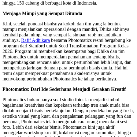
hingga 150 cabang di berbagai kota di Indonesia.
Menjaga Mimpi yang Sempat Ditunda
Kini, setelah pondasi bisnisnya kokoh dan tim yang ia bentuk
mampu menjalankan operasional dengan mandiri, Dhika akhirnya
kembali pada mimpi yang sempat ia simpan rapi: melanjutkan
studinya.
Rafif Adhikara
bersama Photomatics resmi bergabung ke
program dari Stanford untuk Seed Transformation Program Kelas
2026. Program ini memberikan kesempatan bagi Dhika dan tim
Photomatics untuk memperdalam pemahaman tentang bisnis,
mengembangkan rencana aksi untuk pertumbuhan lebih lanjut, dan
memperluas jaringan dengan para pemimpin bisnis dunia. Hal ini
tentu dapat memperkuat pemahaman akademisnya untuk
menyokong pertumbuhan Photomatics ke tahap berikutnya.
Photomatics: Dari Ide Sederhana Menjadi Gerakan Kreatif
Photomatics bukan hanya soal studio foto. Ia menjadi simbol
bagaimana kreativitas dan kepekaan terhadap tren anak muda bisa
diolah menjadi bisnis berkelanjutan. Dengan pendekatan yang fresh,
estetika visual yang kuat, dan pengalaman pelanggan yang fun dan
personal, Photomatics telah mengubah cara orang memaknai sesi
foto. Lebih dari sekadar bisnis, Photomatics kini juga aktif
menggelar workshop kreatif, kolaborasi dengan komunitas, hingga