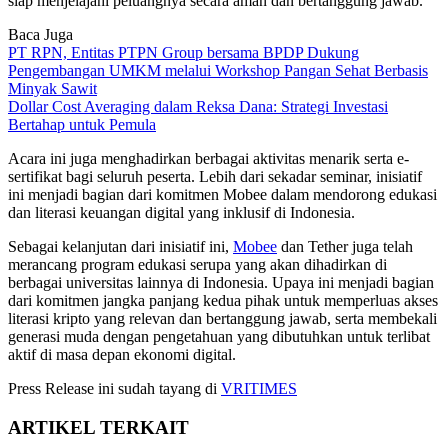
siap menjelajahi peluangnya secara aman dan bertanggung jawab.”
Baca Juga
PT RPN, Entitas PTPN Group bersama BPDP Dukung
Pengembangan UMKM melalui Workshop Pangan Sehat Berbasis
Minyak Sawit
Dollar Cost Averaging dalam Reksa Dana: Strategi Investasi
Bertahap untuk Pemula
Acara ini juga menghadirkan berbagai aktivitas menarik serta e-
sertifikat bagi seluruh peserta. Lebih dari sekadar seminar, inisiatif
ini menjadi bagian dari komitmen Mobee dalam mendorong edukasi
dan literasi keuangan digital yang inklusif di Indonesia.
Sebagai kelanjutan dari inisiatif ini,
Mobee
dan Tether juga telah
merancang program edukasi serupa yang akan dihadirkan di
berbagai universitas lainnya di Indonesia. Upaya ini menjadi bagian
dari komitmen jangka panjang kedua pihak untuk memperluas akses
literasi kripto yang relevan dan bertanggung jawab, serta membekali
generasi muda dengan pengetahuan yang dibutuhkan untuk terlibat
aktif di masa depan ekonomi digital.
Press Release ini sudah tayang di
VRITIMES
ARTIKEL TERKAIT