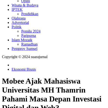
Opini
Wisata & Budaya
IPTEK
Pendidikan
Olahraga
Advertorial
Politik
Pemilu 2024
Paripurna
Islam Mozaik
Ramadhan
Pemprov Sumsel
Copyright © 2024 suarajurnal
Ekonomi Bisnis
Mobee Ajak Mahasiswa
Universitas MH Thamrin
Pahami Masa Depan Investasi
Digital dan Web3