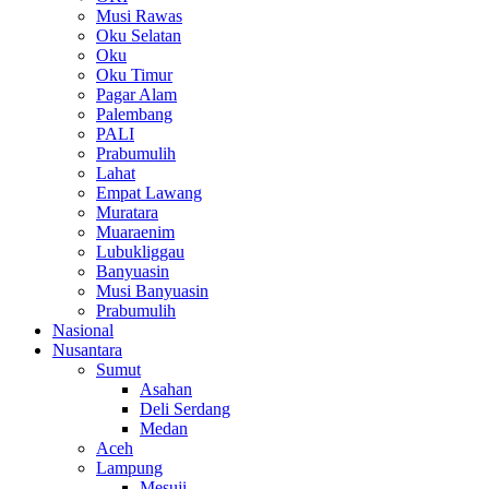
Musi Rawas
Oku Selatan
Oku
Oku Timur
Pagar Alam
Palembang
PALI
Prabumulih
Lahat
Empat Lawang
Muratara
Muaraenim
Lubukliggau
Banyuasin
Musi Banyuasin
Prabumulih
Nasional
Nusantara
Sumut
Asahan
Deli Serdang
Medan
Aceh
Lampung
Mesuji