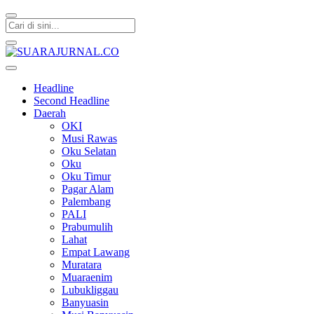
SUARAJURNAL.CO
Headline
Second Headline
Daerah
OKI
Musi Rawas
Oku Selatan
Oku
Oku Timur
Pagar Alam
Palembang
PALI
Prabumulih
Lahat
Empat Lawang
Muratara
Muaraenim
Lubukliggau
Banyuasin