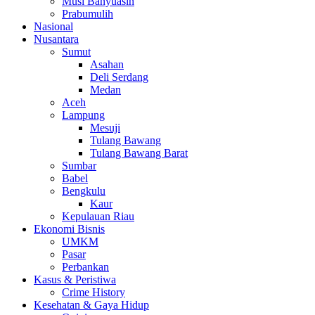
Musi Banyuasin
Prabumulih
Nasional
Nusantara
Sumut
Asahan
Deli Serdang
Medan
Aceh
Lampung
Mesuji
Tulang Bawang
Tulang Bawang Barat
Sumbar
Babel
Bengkulu
Kaur
Kepulauan Riau
Ekonomi Bisnis
UMKM
Pasar
Perbankan
Kasus & Peristiwa
Crime History
Kesehatan & Gaya Hidup