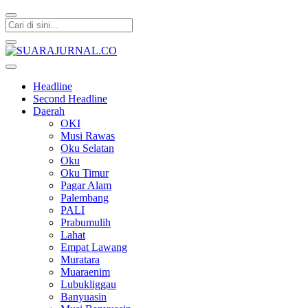
SUARAJURNAL.CO
Headline
Second Headline
Daerah
OKI
Musi Rawas
Oku Selatan
Oku
Oku Timur
Pagar Alam
Palembang
PALI
Prabumulih
Lahat
Empat Lawang
Muratara
Muaraenim
Lubukliggau
Banyuasin