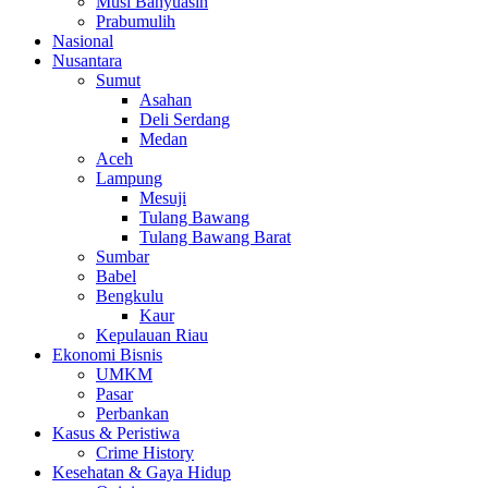
Musi Banyuasin
Prabumulih
Nasional
Nusantara
Sumut
Asahan
Deli Serdang
Medan
Aceh
Lampung
Mesuji
Tulang Bawang
Tulang Bawang Barat
Sumbar
Babel
Bengkulu
Kaur
Kepulauan Riau
Ekonomi Bisnis
UMKM
Pasar
Perbankan
Kasus & Peristiwa
Crime History
Kesehatan & Gaya Hidup