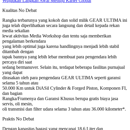
Wujudkan Langkah Awal Menuju Karier Global
Kualitas No Debat
Rangka terbarunya yang kokoh dan solid milik GEAR ULTIMA ini
juga telah diperlihatkan secara langsung dan detail kepada rekan
media sekalian
lewat aktivitas Media Workshop dan tentu saja memberikan
pengalaman berkendara
yang lebih optimal juga karena handlingnya menjadi lebih stabil
ditambah dengan
tapak bannya yang lebih lebar membuat para pengendara lebih
percaya diri saat
sedang bermanuver. Selain itu, terdapat beberapa fasilitas purnajual
yang dapat
dirasakan oleh para pengendara GEAR ULTIMA seperti garansi
selama 5 tahun atau
50.000 Km untuk DiASil Cylinder & Forged Piston, Komponen FI,
dan bagian
Rangka/Framenya dan Garansi Khusus berupa gratis biaya jasa
servis, oli mesin,
oli transmisi dan filter udara selama 3 tahun atau 36.000 kilometer*.
Praktis No Debat
Dengan kapasitas bagasi yang mencapai 18,6 Liter dan