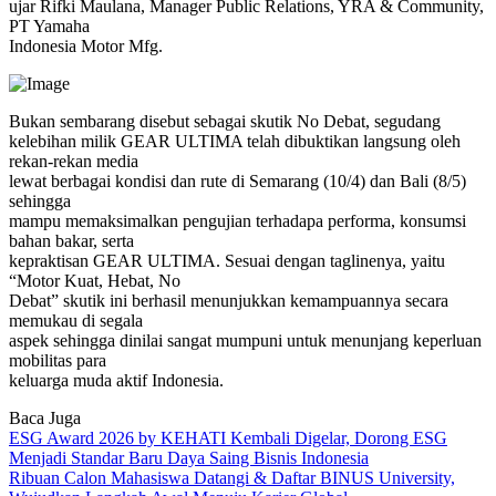
ujar Rifki Maulana, Manager Public Relations, YRA & Community,
PT Yamaha
Indonesia Motor Mfg.
Bukan sembarang disebut sebagai skutik No Debat, segudang
kelebihan milik GEAR ULTIMA telah dibuktikan langsung oleh
rekan-rekan media
lewat berbagai kondisi dan rute di Semarang (10/4) dan Bali (8/5)
sehingga
mampu memaksimalkan pengujian terhadapa performa, konsumsi
bahan bakar, serta
kepraktisan GEAR ULTIMA. Sesuai dengan taglinenya, yaitu
“Motor Kuat, Hebat, No
Debat” skutik ini berhasil menunjukkan kemampuannya secara
memukau di segala
aspek sehingga dinilai sangat mumpuni untuk menunjang keperluan
mobilitas para
keluarga muda aktif Indonesia.
Baca Juga
ESG Award 2026 by KEHATI Kembali Digelar, Dorong ESG
Menjadi Standar Baru Daya Saing Bisnis Indonesia
Ribuan Calon Mahasiswa Datangi & Daftar BINUS University,