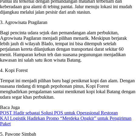
Pantai ini terkenal dengan pemandangan matahari terbenam dan
keberadaan goa alami di tebing pantai. Jalur menuju lokasi ini mudah
dijangkau melalui jalan pesisir dari arah stasiun.
3. Agrowisata Pragilaran
Bagi pencinta udara sejuk dan pemandangan alam perbukitan,
Agrowisata Pagilaran menjadi pilihan menarik. Meskipun berjarak
lebih jauh di wilayah Blado, tempat ini bisa ditempuh setelah
perjalanan kereta dilanjutkan dengan transportasi darat sekitar 60
menit. Hamparan kebun teh dan suasana pegunungan menjadikan
kawasan ini salah satu ikon wisata Batang.
4. Kopi Forest
Tempat ini menjadi pilihan baru bagi penikmat kopi dan alam. Dengan
suasana rindang di tengah pepohonan pinus, Kopi Forest
menghadirkan pengalaman santai menikmati kopi lokal Batang dengan
udara segar khas perbukitan.
Baca Juga
POST Hadir sebagai Solusi POS untuk Operasional Restoran
KAI Logistik Hadirkan Promo “Merdeka Ongkir” untuk Pengiriman
Paket
5. Pawone Simbah