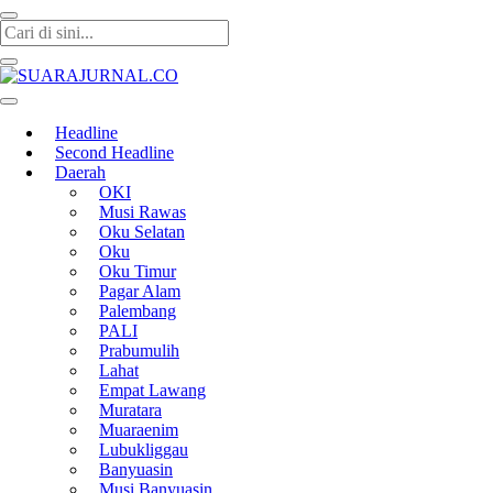
SUARAJURNAL.CO
Headline
Second Headline
Daerah
OKI
Musi Rawas
Oku Selatan
Oku
Oku Timur
Pagar Alam
Palembang
PALI
Prabumulih
Lahat
Empat Lawang
Muratara
Muaraenim
Lubukliggau
Banyuasin
Musi Banyuasin