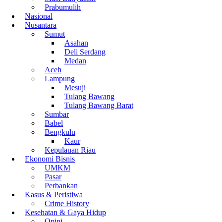
Prabumulih
Nasional
Nusantara
Sumut
Asahan
Deli Serdang
Medan
Aceh
Lampung
Mesuji
Tulang Bawang
Tulang Bawang Barat
Sumbar
Babel
Bengkulu
Kaur
Kepulauan Riau
Ekonomi Bisnis
UMKM
Pasar
Perbankan
Kasus & Peristiwa
Crime History
Kesehatan & Gaya Hidup
Opini