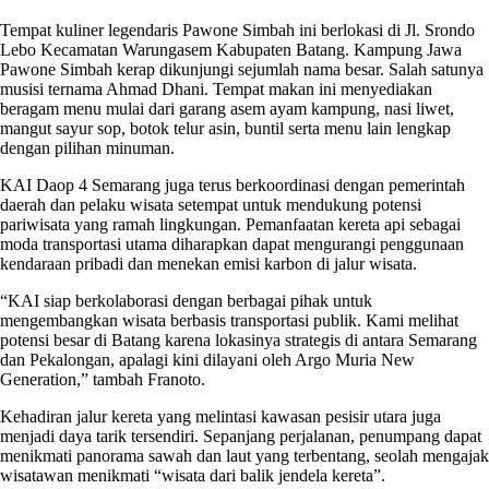
Tempat kuliner legendaris Pawone Simbah ini berlokasi di Jl. Srondo
Lebo Kecamatan Warungasem Kabupaten Batang. Kampung Jawa
Pawone Simbah kerap dikunjungi sejumlah nama besar. Salah satunya
musisi ternama Ahmad Dhani. Tempat makan ini menyediakan
beragam menu mulai dari garang asem ayam kampung, nasi liwet,
mangut sayur sop, botok telur asin, buntil serta menu lain lengkap
dengan pilihan minuman.
KAI Daop 4 Semarang juga terus berkoordinasi dengan pemerintah
daerah dan pelaku wisata setempat untuk mendukung potensi
pariwisata yang ramah lingkungan. Pemanfaatan kereta api sebagai
moda transportasi utama diharapkan dapat mengurangi penggunaan
kendaraan pribadi dan menekan emisi karbon di jalur wisata.
“KAI siap berkolaborasi dengan berbagai pihak untuk
mengembangkan wisata berbasis transportasi publik. Kami melihat
potensi besar di Batang karena lokasinya strategis di antara Semarang
dan Pekalongan, apalagi kini dilayani oleh Argo Muria New
Generation,” tambah Franoto.
Kehadiran jalur kereta yang melintasi kawasan pesisir utara juga
menjadi daya tarik tersendiri. Sepanjang perjalanan, penumpang dapat
menikmati panorama sawah dan laut yang terbentang, seolah mengajak
wisatawan menikmati “wisata dari balik jendela kereta”.