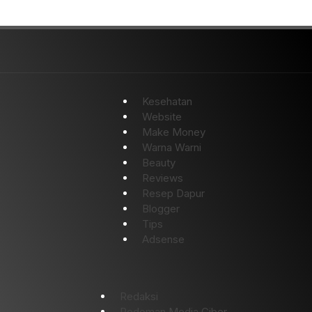
Kesehatan
Website
Make Money
Warna Warni
Beauty
Reviews
Resep Dapur
Blogger
Tips
Adsense
Redaksi
Pedoman Media Ciber