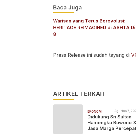
Baca Juga
Warisan yang Terus Berevolusi:
HERITAGE REIMAGINED di ASHTA Dis
8
Press Release ini sudah tayang di
V
ARTIKEL TERKAIT
Agustus 7, 202
EKONOMI
9:27 pm
Didukung Sri Sultan
BISNIS
Hamengku Buwono X
Jasa Marga Percepa
Pengembangan Aks