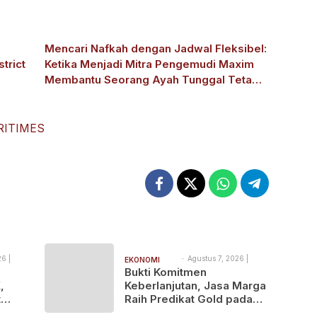
Mencari Nafkah dengan Jadwal Fleksibel:
trict
Ketika Menjadi Mitra Pengemudi Maxim
Membantu Seorang Ayah Tunggal Tetap
Mengasuh Buah Hatinya
RITIMES
6 |
Agustus 7, 2026 |
EKONOMI
9:19 pm
Bukti Komitmen
BISNIS
,
Keberlanjutan, Jasa Marga
t
Raih Predikat Gold pada
es
6th TJSL & CSR Award