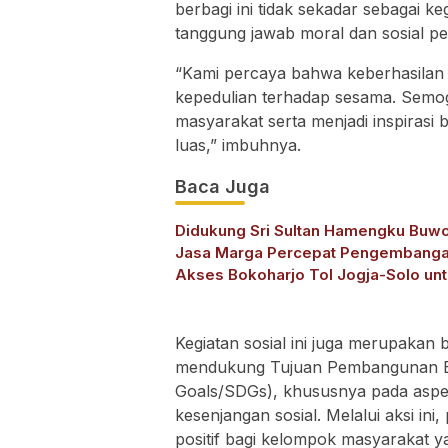
berbagi ini tidak sekadar sebagai k
tanggung jawab moral dan sosial p
“Kami percaya bahwa keberhasilan b
kepedulian terhadap sesama. Semo
masyarakat serta menjadi inspirasi 
luas,” imbuhnya.
Baca Juga
Didukung Sri Sultan Hamengku Buw
Jasa Marga Percepat Pengembang
Akses Bokoharjo Tol Jogja-Solo un
Dukung Konektivitas DIY
Kegiatan sosial ini juga merupakan 
mendukung Tujuan Pembangunan Be
Goals/SDGs), khususnya pada asp
kesenjangan sosial. Melalui aksi i
positif bagi kelompok masyarakat