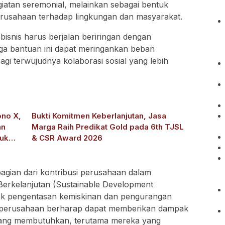
egiatan seremonial, melainkan sebagai bentuk
erusahaan terhadap lingkungan dan masyarakat.
isnis harus berjalan beriringan dengan
ga bantuan ini dapat meringankan beban
bagi terwujudnya kolaborasi sosial yang lebih
ono X,
Bukti Komitmen Keberlanjutan, Jasa
an
Marga Raih Predikat Gold pada 6th TJSL
tuk
& CSR Award 2026
bagian dari kontribusi perusahaan dalam
rkelanjutan (Sustainable Development
ek pengentasan kemiskinan dan pengurangan
ni, perusahaan berharap dapat memberikan dampak
 yang membutuhkan, terutama mereka yang