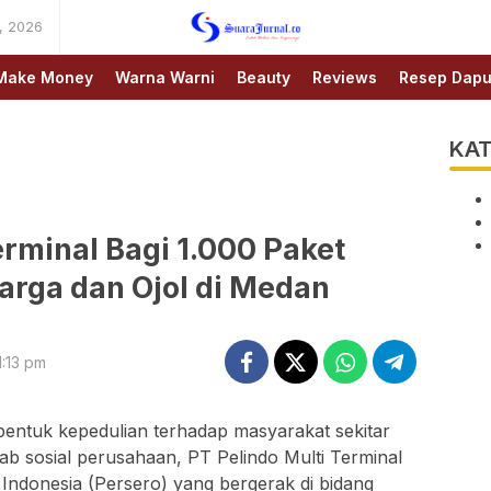
, 2026
SUARAJURNAL.CO
Make Money
Warna Warni
Beauty
Reviews
Resep Dapu
KAT
erminal Bagi 1.000 Paket
rga dan Ojol di Medan
:13 pm
entuk kepedulian terhadap masyarakat sekitar
ab sosial perusahaan, PT Pelindo Multi Terminal
ndonesia (Persero) yang bergerak di bidang