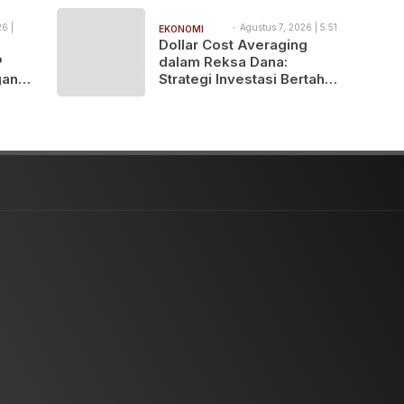
Solo
2026
vitas
6 |
Agustus 7, 2026 | 5:51
EKONOMI
pm
N
Dollar Cost Averaging
BISNIS
P
dalam Reksa Dana:
gan
Strategi Investasi Bertahap
shop
untuk Pemula
is