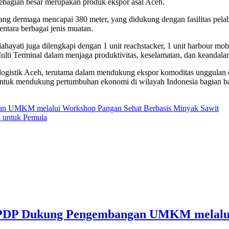
sebagian besar merupakan produk ekspor asal Aceh.
ng dermaga mencapai 380 meter, yang didukung dengan fasilitas pela
ntara berbagai jenis muatan.
ati juga dilengkapi dengan 1 unit reachstacker, 1 unit harbour mobile
Multi Terminal dalam menjaga produktivitas, keselamatan, dan keandala
 logistik Aceh, terutama dalam mendukung ekspor komoditas unggulan da
 untuk mendukung pertumbuhan ekonomi di wilayah Indonesia bagian bar
n UMKM melalui Workshop Pangan Sehat Berbasis Minyak Sawit
p untuk Pemula
PDP Dukung Pengembangan UMKM melalui 