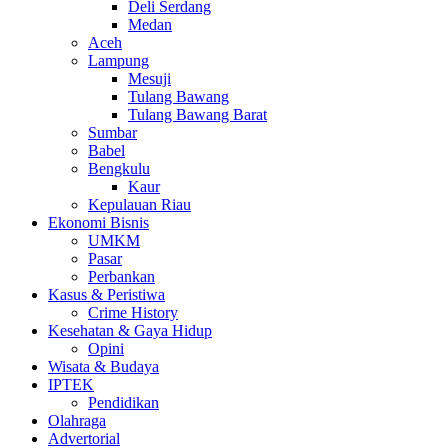
Deli Serdang
Medan
Aceh
Lampung
Mesuji
Tulang Bawang
Tulang Bawang Barat
Sumbar
Babel
Bengkulu
Kaur
Kepulauan Riau
Ekonomi Bisnis
UMKM
Pasar
Perbankan
Kasus & Peristiwa
Crime History
Kesehatan & Gaya Hidup
Opini
Wisata & Budaya
IPTEK
Pendidikan
Olahraga
Advertorial