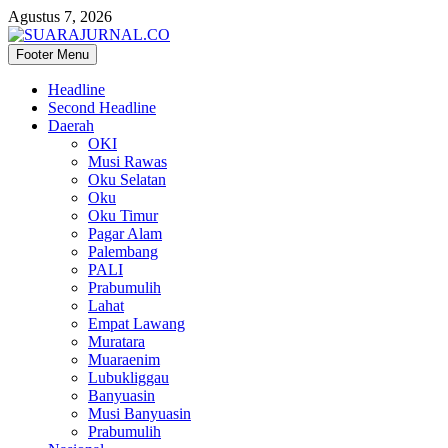
Agustus 7, 2026
Footer Menu
SUARAJURNAL.CO
Headline
Second Headline
Daerah
OKI
Musi Rawas
Oku Selatan
Oku
Oku Timur
Pagar Alam
Palembang
PALI
Prabumulih
Lahat
Empat Lawang
Muratara
Muaraenim
Lubukliggau
Banyuasin
Musi Banyuasin
Prabumulih