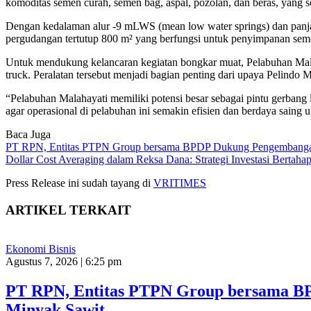
komoditas semen curah, semen bag, aspal, pozolan, dan beras, yang 
Dengan kedalaman alur -9 mLWS (mean low water springs) dan panja
pergudangan tertutup 800 m² yang berfungsi untuk penyimpanan seme
Untuk mendukung kelancaran kegiatan bongkar muat, Pelabuhan Malahay
truck. Peralatan tersebut menjadi bagian penting dari upaya Pelindo 
“Pelabuhan Malahayati memiliki potensi besar sebagai pintu gerbang
agar operasional di pelabuhan ini semakin efisien dan berdaya saing
Baca Juga
PT RPN, Entitas PTPN Group bersama BPDP Dukung Pengembanga
Dollar Cost Averaging dalam Reksa Dana: Strategi Investasi Bertaha
Press Release ini sudah tayang di
VRITIMES
ARTIKEL TERKAIT
Ekonomi Bisnis
Agustus 7, 2026 | 6:25 pm
PT RPN, Entitas PTPN Group bersama B
Minyak Sawit