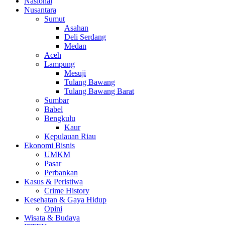
Nasional
Nusantara
Sumut
Asahan
Deli Serdang
Medan
Aceh
Lampung
Mesuji
Tulang Bawang
Tulang Bawang Barat
Sumbar
Babel
Bengkulu
Kaur
Kepulauan Riau
Ekonomi Bisnis
UMKM
Pasar
Perbankan
Kasus & Peristiwa
Crime History
Kesehatan & Gaya Hidup
Opini
Wisata & Budaya