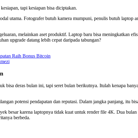
kesiapan, tapi kesiapan bisa diciptakan.
 modal utama. Fotografer butuh kamera mumpuni, penulis butuh laptop an
ngeluaran, melainkan aset produktif. Laptop baru bisa meningkatkan efi
tuhan upgrade datang lebih cepat daripada tabungan?
mpatan Raih Bonus Bitcoin
amezi
an
k bisa deras bulan ini, tapi seret bulan berikutnya. Itulah kenapa ban
ngan potensi pendapatan dan reputasi. Dalam jangka panjang, itu bisa 
ek besar karena laptopnya tidak kuat untuk render file 4K. Dua bulan k
itanya berbeda.