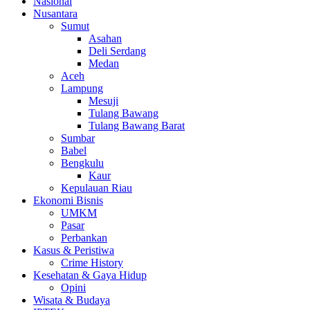
Nasional
Nusantara
Sumut
Asahan
Deli Serdang
Medan
Aceh
Lampung
Mesuji
Tulang Bawang
Tulang Bawang Barat
Sumbar
Babel
Bengkulu
Kaur
Kepulauan Riau
Ekonomi Bisnis
UMKM
Pasar
Perbankan
Kasus & Peristiwa
Crime History
Kesehatan & Gaya Hidup
Opini
Wisata & Budaya