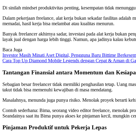
Di sinilah mindset produktivitas penting, kesempatan tidak menunggu 
Dalam pekerjaan freelance, alat kerja bukan sekadar fasilitas adalah
memadai, hasil kerja bisa melambat atau kualitas menurun.
Banyak freelancer akhirnya sadar, investasi pada alat kerja bukan pe
layak jual dengan harga lebih tinggi. Namun, apa jadinya kalau kebu
Baca Juga
Investor Masih Minati Aset Digital, Pengguna Baru Bittime Berkese
Cara Top Up Diamond Mobile Legends dengan Cepat & Aman di G
Tantangan Finansial antara Momentum dan Kesiap
Sebagian besar freelancer tidak memiliki penghasilan tetap. Uang masu
takut tidak bisa memenuhi kewajiban di masa mendatang.
Masalahnya, menunda juga punya risiko. Menolak proyek berarti kehila
Contoh sederhana: Bima, seorang video editor freelance, menolak proy
Seandainya saat itu Bima punya akses ke pinjaman kecil, mungkin cer
Pinjaman Produktif untuk Pekerja Lepas