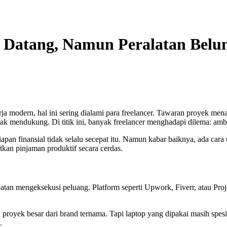
 Datang, Namun Peralatan Belu
 modern, hal ini sering dialami para freelancer. Tawaran proyek menari
 tak mendukung. Di titik ini, banyak freelancer menghadapi dilema: am
 kesiapan finansial tidak selalu secepat itu. Namun kabar baiknya, ada c
atkan pinjaman produktif secara cerdas.
patan mengeksekusi peluang. Platform seperti Upwork, Fiverr, atau Pro
proyek besar dari brand ternama. Tapi laptop yang dipakai masih spesif
.