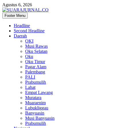
Agustus 6, 2026
Footer Menu
SUARAJURNAL.CO
Headline
Second Headline
Daerah
OKI
Musi Rawas
Oku Selatan
Oku
Oku Timur
Pagar Alam
Palembang
PALI
Prabumulih
Lahat
Empat Lawang
Muratara
Muaraenim
Lubukliggau
Banyuasin
Musi Banyuasin
Prabumulih