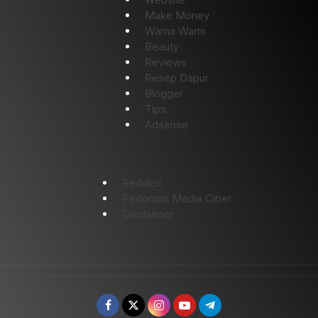
Make Money
Warna Warni
Beauty
Reviews
Resep Dapur
Blogger
Tips
Adsense
Redaksi
Pedoman Media Ciber
Disclaimer