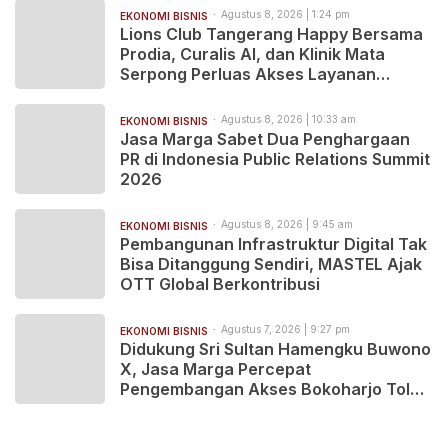
Agustus 8, 2026 | 1:24 pm
EKONOMI BISNIS
Lions Club Tangerang Happy Bersama
Prodia, Curalis AI, dan Klinik Mata
Serpong Perluas Akses Layanan
Kesehatan Preventif melalui Bakti
Sosial Kesehatan
Agustus 8, 2026 | 10:33 am
EKONOMI BISNIS
Jasa Marga Sabet Dua Penghargaan
PR di Indonesia Public Relations Summit
2026
Agustus 8, 2026 | 9:45 am
EKONOMI BISNIS
Pembangunan Infrastruktur Digital Tak
Bisa Ditanggung Sendiri, MASTEL Ajak
OTT Global Berkontribusi
Agustus 7, 2026 | 9:27 pm
EKONOMI BISNIS
Didukung Sri Sultan Hamengku Buwono
X, Jasa Marga Percepat
Pengembangan Akses Bokoharjo Tol
Jogja-Solo untuk Dukung Konektivitas
DIY