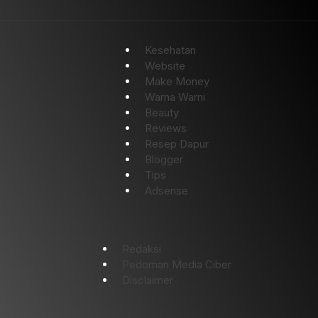
Kesehatan
Website
Make Money
Warna Warni
Beauty
Reviews
Resep Dapur
Blogger
Tips
Adsense
Redaksi
Pedoman Media Ciber
Disclaimer