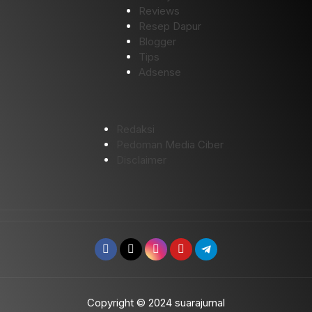
Reviews
Resep Dapur
Blogger
Tips
Adsense
Redaksi
Pedoman Media Ciber
Disclaimer
Copyright © 2024 suarajurnal