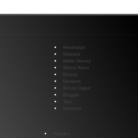
Kesehatan
Website
Make Money
Warna Warni
Beauty
Reviews
Resep Dapur
Blogger
Tips
Adsense
Redaksi