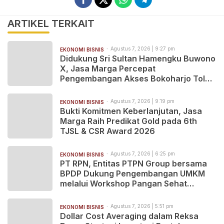
ARTIKEL TERKAIT
Agustus 7, 2026 | 9:27 pm
EKONOMI BISNIS
Didukung Sri Sultan Hamengku Buwono
X, Jasa Marga Percepat
Pengembangan Akses Bokoharjo Tol
Jogja-Solo untuk Dukung Konektivitas
DIY
Agustus 7, 2026 | 9:19 pm
EKONOMI BISNIS
Bukti Komitmen Keberlanjutan, Jasa
Marga Raih Predikat Gold pada 6th
TJSL & CSR Award 2026
Agustus 7, 2026 | 6:25 pm
EKONOMI BISNIS
PT RPN, Entitas PTPN Group bersama
BPDP Dukung Pengembangan UMKM
melalui Workshop Pangan Sehat
Berbasis Minyak Sawit
Agustus 7, 2026 | 5:51 pm
EKONOMI BISNIS
Dollar Cost Averaging dalam Reksa