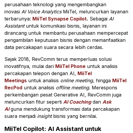
perusahaan teknologi yang mengembangkan
inovasi
AI Voice Analytics
MiiTel, meluncurkan layanan
terbarunya:
MiiTel Synapse Copilot
.
Sebagai
AI
Assistant
untuk komunikasi bisnis, layanan ini
dirancang untuk membantu perusahaan mempercepat
pengambilan keputusan bisnis dengan memanfaatkan
data percakapan suara secara lebih cerdas.
Sejak 2018, RevComm terus memperluas solusi
inovatifnya, mulai dari
MiiTel Phone
untuk analisis
percakapan telepon dengan AI,
MiiTel
Meetings
untuk analisis
online meeting,
hingga
MiiTel
RecPod
untuk analisis
offline meeting
. Merespons
perkembangan pesat Generative AI, RevComm juga
meluncurkan fitur seperti
AI Coaching
dan
Ask
AI
guna mendukung transformasi data percakapan
suara menjadi
insight
bisnis yang bernilai.
MiiTel Copilot: AI Assistant untuk