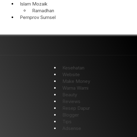
Islam Mozaik
Ramadhan
Pemprov Sumsel
Kesehatan
Website
Make Money
Warna Warni
Beauty
Reviews
Resep Dapur
Blogger
Tips
Adsense