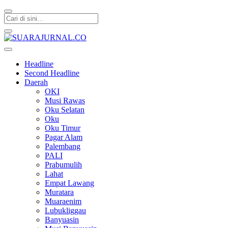
SUARAJURNAL.CO
Headline
Second Headline
Daerah
OKI
Musi Rawas
Oku Selatan
Oku
Oku Timur
Pagar Alam
Palembang
PALI
Prabumulih
Lahat
Empat Lawang
Muratara
Muaraenim
Lubukliggau
Banyuasin