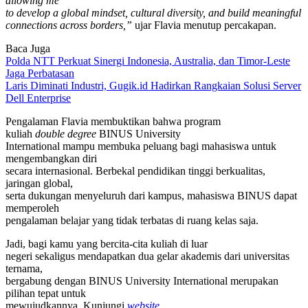
allowing me
to develop a global mindset, cultural diversity, and build meaningful
connections across borders,”
ujar Flavia menutup percakapan.
Baca Juga
Polda NTT Perkuat Sinergi Indonesia, Australia, dan Timor-Leste
Jaga Perbatasan
Laris Diminati Industri, Gugik.id Hadirkan Rangkaian Solusi Server
Dell Enterprise
Pengalaman Flavia membuktikan bahwa program
kuliah
double degree
BINUS University
International mampu membuka peluang bagi mahasiswa untuk
mengembangkan diri
secara internasional. Berbekal pendidikan tinggi berkualitas,
jaringan global,
serta dukungan menyeluruh dari kampus, mahasiswa BINUS dapat
memperoleh
pengalaman belajar yang tidak terbatas di ruang kelas saja.
Jadi, bagi kamu yang bercita-cita kuliah di luar
negeri sekaligus mendapatkan dua gelar akademis dari universitas
ternama,
bergabung dengan BINUS University International merupakan
pilihan tepat untuk
mewujudkannya. Kunjungi
website