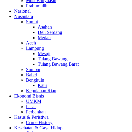
Musi Banyuasin
Prabumulih
Nasional
Nusantara
Sumut
Asahan
Deli Serdang
Medan
Aceh
Lampung
Mesuji
Tulang Bawang
Tulang Bawang Barat
Sumbar
Babel
Bengkulu
Kaur
Kepulauan Riau
Ekonomi Bisnis
UMKM
Pasar
Perbankan
Kasus & Peristiwa
Crime History
Kesehatan & Gaya Hidup