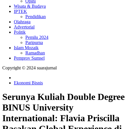
Opini
Wisata & Budaya
IPTEK
Pendidikan
Olahraga
Advertorial
Politik
Pemilu 2024
Paripurna
Islam Mozaik
Ramadhan
Pemprov Sumsel
Copyright © 2024 suarajurnal
Ekonomi Bisnis
Serunya Kuliah Double Degree
BINUS University
International: Flavia Priscilla
Rasakan Global Experience di