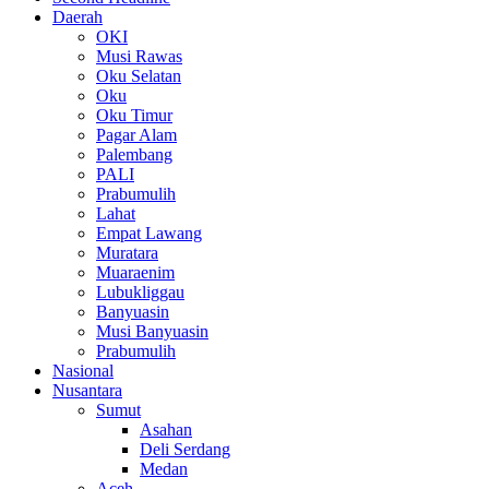
Daerah
OKI
Musi Rawas
Oku Selatan
Oku
Oku Timur
Pagar Alam
Palembang
PALI
Prabumulih
Lahat
Empat Lawang
Muratara
Muaraenim
Lubukliggau
Banyuasin
Musi Banyuasin
Prabumulih
Nasional
Nusantara
Sumut
Asahan
Deli Serdang
Medan
Aceh