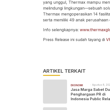
yang unggul, Thermax mampu meng
melindungi lingkungan—sebuah solu
Thermax mengoperasikan 14 fasilita
serta memiliki 49 anak perusahaan d
Info selengkapnya:
www.thermaxgl
Press Release ini sudah tayang di
V
ARTIKEL TERKAIT
Agustus 8, 202
EKONOMI
10:33 am
Jasa Marga Sabet D
BISNIS
Penghargaan PR di
Indonesia Public Rela
Summit 2026