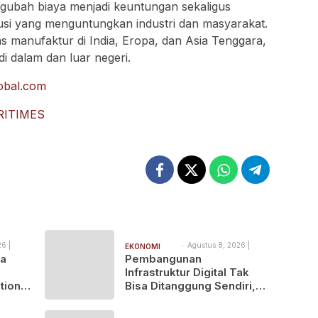
ubah biaya menjadi keuntungan sekaligus
si yang menguntungkan industri dan masyarakat.
s manufaktur di India, Eropa, dan Asia Tenggara,
i dalam dan luar negeri.
obal.com
RITIMES
6 |
Agustus 8, 2026 |
EKONOMI
9:45 am
ua
Pembangunan
BISNIS
Infrastruktur Digital Tak
tions
Bisa Ditanggung Sendiri,
MASTEL Ajak OTT Global
Berkontribusi