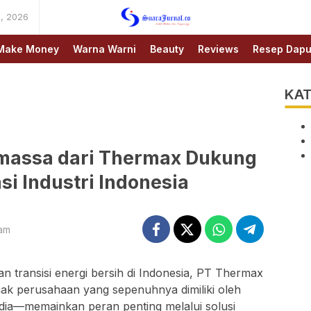
, 2026
SUARAJURNAL.CO
Make Money
Warna Warni
Beauty
Reviews
Resep Dapu
KAT
omassa dari Thermax Dukung
i Industri Indonesia
 am
n transisi energi bersih di Indonesia, PT Thermax
nak perusahaan yang sepenuhnya dimiliki oleh
dia—memainkan peran penting melalui solusi