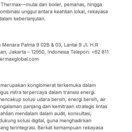
ari Thermax—mulai dari boiler, pemanas, hingga
binasi unggul antara keahlian lokal, rekayasa
dalam keberlanjutan.
 Menara Palma 9 02B & 03, Lantai 9 Jl. H.R
an, Jakarta – 12950, Indonesia Telepon: +62 811
thermaxglobal.com
merupakan konglomerat terkemuka dalam
gus mitra terpercaya dalam transisi energi.
ncakup solusi udara bersih, energi bersih, air
ngalaman panjang dan kemitraan strategis lintas
eahlian mendalam dalam audit, konsultasi,
dukung solusi digital, guna menghadirkan
ang terintegrasi. Berkat kemampuan rekayasa