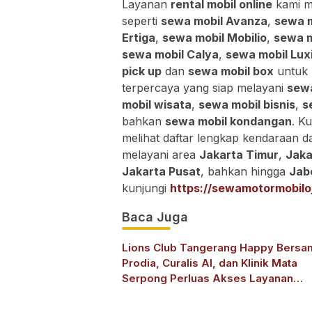
Layanan
rental mobil online
kami m
seperti
sewa mobil Avanza
,
sewa m
Ertiga
,
sewa mobil Mobilio
,
sewa m
sewa mobil Calya
,
sewa mobil Lux
pick up
dan
sewa mobil box
untuk 
terpercaya yang siap melayani
sewa
mobil wisata
,
sewa mobil bisnis
,
s
bahkan
sewa mobil kondangan
. K
melihat daftar lengkap kendaraan 
melayani area
Jakarta Timur
,
Jaka
Jakarta Pusat
, bahkan hingga
Jab
kunjungi
https://sewamotormobilo
Baca Juga
Lions Club Tangerang Happy Bersa
Prodia, Curalis AI, dan Klinik Mata
Serpong Perluas Akses Layanan
Kesehatan Preventif melalui Bakti So
Kesehatan