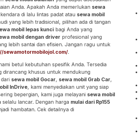
kaian Anda. Apakah Anda memerlukan
sewa
ndara di lalu lintas padat atau
sewa mobil
yang lebih tradisional, pilihan ada di tangan
ewa mobil lepas kunci
bagi Anda yang
ewa mobil dengan driver
profesional yang
g lebih santai dan efisien. Jangan ragu untuk
://sewamotormobilojol.com/
.
ami betul kebutuhan spesifik Anda. Tersedia
 dirancang khusus untuk mendukung
 dari
sewa mobil Gocar
,
sewa mobil Grab Car
,
bil InDrive
, kami menyediakan unit yang siap
ering bepergian, kami juga melayani
sewa mobil
 selalu lancar. Dengan harga
mulai dari Rp155
njadi hambatan. Cek detailnya di