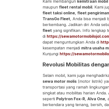
Kami membangun
kemitraan mobil
maupun
fleet rental mobil
. Kami j
fleet taksi online
,
fleet pengirima
TransGo Fleet
, Anda bisa menjadi 
berkembang. Jadikan diri Anda seb
fleet
yang signifikan. Info lengkap 
di
https://sewamotormobilojol.co
dapat menguntungkan Anda di
http
kesempatan menjadi
mitra usaha m
Kunjungi
https://sewamotormobilo
Revolusi Mobilitas denga
Selain mobil, kami juga menghadirk
sewa motor molis
(motor listrik) y
transportasi yang ramah lingkunga
singkat atau mobilitas harian Anda.
seperti
Polytron Fox-R
,
Alva One
, 
berkendara yang tenang, bersih, d