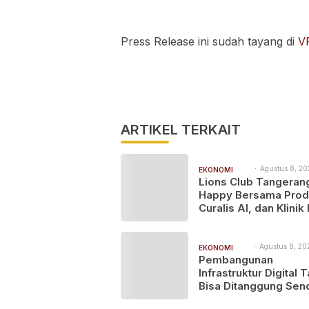
Press Release ini sudah tayang di
V
ARTIKEL TERKAIT
Agustus 8, 20
EKONOMI
1:24 pm
Lions Club Tangeran
BISNIS
Happy Bersama Prod
Curalis AI, dan Klinik
Serpong Perluas Ak
Layanan Kesehatan
Preventif melalui Bak
Agustus 8, 20
EKONOMI
9:45 am
Pembangunan
Sosial Kesehatan
BISNIS
Infrastruktur Digital 
Bisa Ditanggung Send
MASTEL Ajak OTT Gl