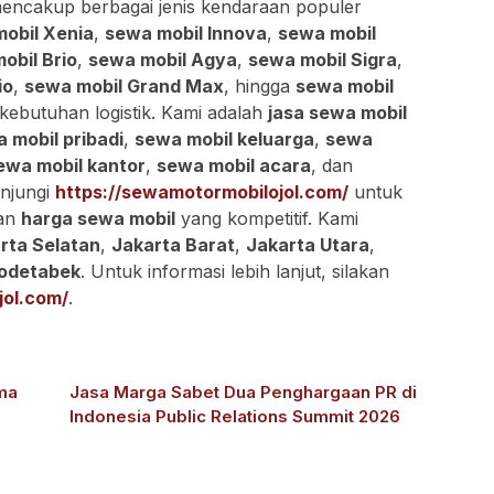
encakup berbagai jenis kendaraan populer
obil Xenia
,
sewa mobil Innova
,
sewa mobil
obil Brio
,
sewa mobil Agya
,
sewa mobil Sigra
,
io
,
sewa mobil Grand Max
, hingga
sewa mobil
kebutuhan logistik. Kami adalah
jasa sewa mobil
 mobil pribadi
,
sewa mobil keluarga
,
sewa
ewa mobil kantor
,
sewa mobil acara
, dan
unjungi
https://sewamotormobilojol.com/
untuk
dan
harga sewa mobil
yang kompetitif. Kami
rta Selatan
,
Jakarta Barat
,
Jakarta Utara
,
odetabek
. Untuk informasi lebih lanjut, silakan
jol.com/
.
ma
Jasa Marga Sabet Dua Penghargaan PR di
Indonesia Public Relations Summit 2026
sial