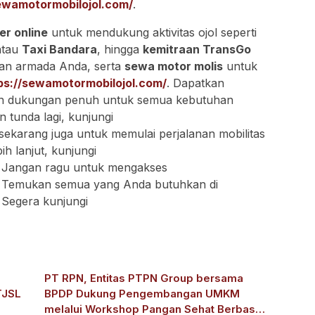
sewamotormobilojol.com/
.
er online
untuk mendukung aktivitas ojol seperti
atau
Taxi Bandara
, hingga
kemitraan TransGo
n armada Anda, serta
sewa motor molis
untuk
ps://sewamotormobilojol.com/
. Dapatkan
 dan dukungan penuh untuk semua kebutuhan
n tunda lagi, kunjungi
sekarang juga untuk memulai perjalanan mobilitas
ih lanjut, kunjungi
. Jangan ragu untuk mengakses
. Temukan semua yang Anda butuhkan di
. Segera kunjungi
PT RPN, Entitas PTPN Group bersama
TJSL
BPDP Dukung Pengembangan UMKM
melalui Workshop Pangan Sehat Berbasis