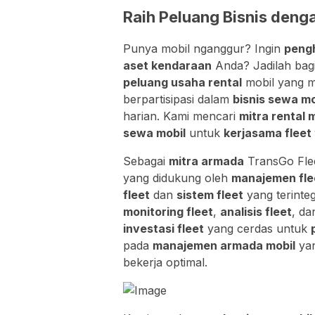
Raih Peluang Bisnis deng
Punya mobil nganggur? Ingin
pengh
aset kendaraan
Anda? Jadilah bag
peluang usaha rental
mobil yang m
berpartisipasi dalam
bisnis sewa mo
harian. Kami mencari
mitra rental 
sewa mobil
untuk
kerjasama fleet 
Sebagai
mitra armada
TransGo Flee
yang didukung oleh
manajemen fle
fleet
dan
sistem fleet
yang terinte
monitoring fleet
,
analisis fleet
, d
investasi fleet
yang cerdas untuk
pada
manajemen armada mobil
yan
bekerja optimal.