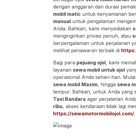
dengan anggaran dan durasi pema
mobil matic
untuk kenyamanan berke
manual
untuk pengalaman mengemudi 
Anda. Bahkan, kami menyediakan
s
menginginkan privasi penuh, atau
s
berpengalaman untuk perjalanan yan
melihat penawaran terbaik di
https
Bagi para
pejuang ojol
, kami memah
layanan
sewa mobil untuk ojol
yang
operasional Anda sehari-hari. Mulai
sewa mobil Maxim
, hingga
sewa mo
tempur. Bahkan, untuk Anda yang s
Taxi Bandara
agar perjalanan Anda
ribu
, akses kendaraan tidak lagi me
https://sewamotormobilojol.com/
.