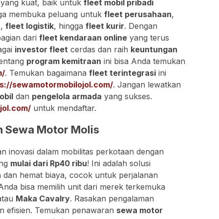
yang kuat, baik untuk
fleet mobil pribadi
uga membuka peluang untuk
fleet perusahaan
,
n
,
fleet logistik
, hingga
fleet kurir
. Dengan
bagian dari
fleet kendaraan online
yang terus
agai
investor fleet
cerdas dan raih
keuntungan
tentang
program kemitraan
ini bisa Anda temukan
m/
. Temukan bagaimana
fleet terintegrasi
ini
s://sewamotormobilojol.com/
. Jangan lewatkan
obil
dan
pengelola armada
yang sukses.
jol.com/
untuk mendaftar.
n Sewa Motor Molis
an inovasi dalam mobilitas perkotaan dengan
ang
mulai dari Rp40 ribu
! Ini adalah solusi
n dan hemat biaya, cocok untuk perjalanan
 Anda bisa memilih unit dari merek terkemuka
atau
Maka Cavalry
. Rasakan pengalaman
an efisien. Temukan penawaran
sewa motor