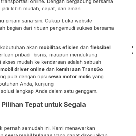
i transportasi online. Dengan bergabung bersama
 jadi lebih mudah, cepat, dan aman.
tau pinjam sana-sini. Cukup buka website
dilah bagian dari ribuan pengemudi sukses bersama
a, kebutuhan akan
mobilitas efisien
dan
fleksibel
erluan pribadi, bisnis, maupun mendukung
liki akses mudah ke kendaraan adalah sebuah
mobil driver online
dan
kemitraan TransGo
ung pula dengan opsi
sewa motor molis
yang
butuhan Anda, kunjungi
, solusi lengkap Anda dalam satu genggam.
 Pilihan Tepat untuk Segala
ak pernah semudah ini. Kami menawarkan
an
sewa mobil bulanan
yang dapat disesuaikan