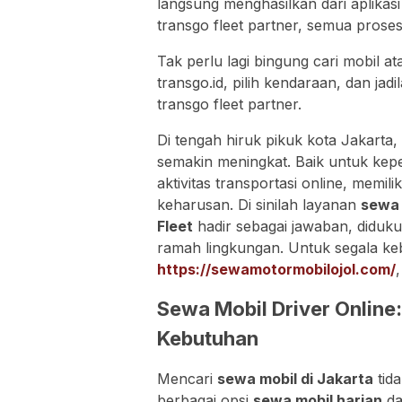
langsung menghasilkan dari aplikas
transgo fleet partner, semua proses
Tak perlu lagi bingung cari mobil a
transgo.id, pilih kendaraan, dan ja
transgo fleet partner.
Di tengah hiruk pikuk kota Jakart
semakin meningkat. Baik untuk kep
aktivitas transportasi online, memi
keharusan. Di sinilah layanan
sewa 
Fleet
hadir sebagai jawaban, diduk
ramah lingkungan. Untuk segala ke
https://sewamotormobilojol.com/
Sewa Mobil Driver Online:
Kebutuhan
Mencari
sewa mobil di Jakarta
tid
berbagai opsi
sewa mobil harian
d