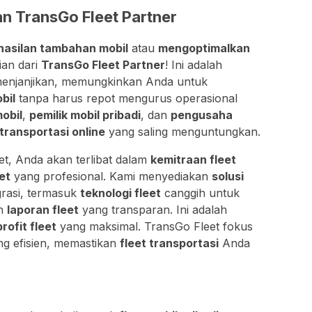
an TransGo Fleet Partner
asilan tambahan mobil
atau
mengoptimalkan
ian dari
TransGo Fleet Partner
! Ini adalah
enjanjikan, memungkinkan Anda untuk
bil
tanpa harus repot mengurus operasional
mobil
,
pemilik mobil pribadi
, dan
pengusaha
transportasi online
yang saling menguntungkan.
t, Anda akan terlibat dalam
kemitraan fleet
et
yang profesional. Kami menyediakan
solusi
grasi, termasuk
teknologi fleet
canggih untuk
an
laporan fleet
yang transparan. Ini adalah
profit fleet
yang maksimal. TransGo Fleet fokus
g efisien, memastikan
fleet transportasi
Anda