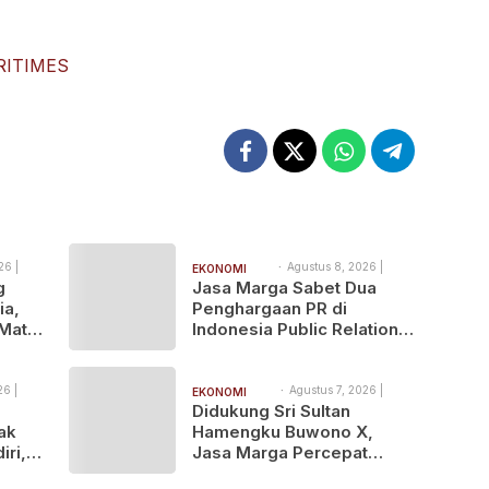
Minyak Sawit
RITIMES
26 |
Agustus 8, 2026 |
EKONOMI
10:33 am
g
Jasa Marga Sabet Dua
BISNIS
ia,
Penghargaan PR di
 Mata
Indonesia Public Relations
ses
Summit 2026
ti
26 |
Agustus 7, 2026 |
EKONOMI
9:27 pm
Didukung Sri Sultan
BISNIS
Tak
Hamengku Buwono X,
iri,
Jasa Marga Percepat
obal
Pengembangan Akses