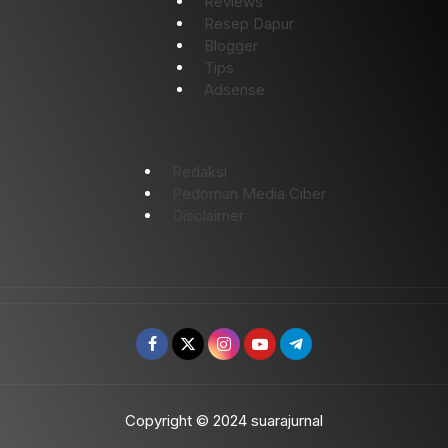
Reviews
Resep Dapur
Blogger
Tips
Adsense
Redaksi
Pedoman Media Ciber
Disclaimer
Copyright © 2024 suarajurnal